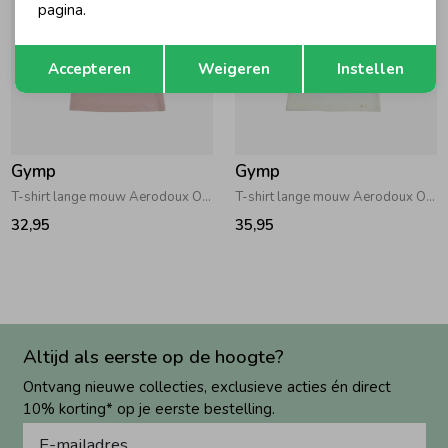
pagina.
Opslaan
Terug
Accepteren
Weigeren
Instellen
Gymp
Gymp
T-shirt lange mouw Aerodoux Old Rose
T-shirt lange mouw Aerodoux Off White
32,95
35,95
Altijd als eerste op de hoogte?
Ontvang nieuwe collecties, exclusieve acties én direct
10% korting* op je eerste bestelling.