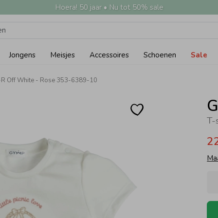
Hoera! 50 jaar • Nu tot 50% sale
Jongens
Meisjes
Accessoires
Schoenen
Sale
R Off White - Rose 353-6389-10
G
T-
2
Ma