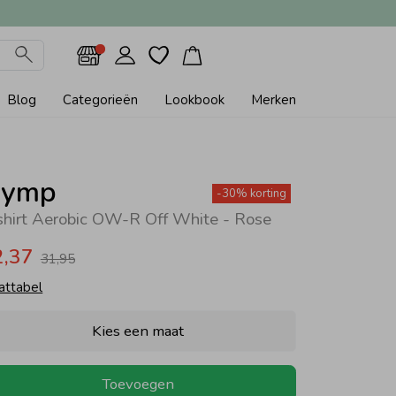
Blog
Categorieën
Lookbook
Merken
ymp
-30% korting
shirt Aerobic OW-R Off White - Rose
2,37
31,95
attabel
Kies een maat
Toevoegen