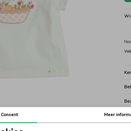
Wi
Noo
Web
Ke
Be
Be
Consent
Meer inform
Rui