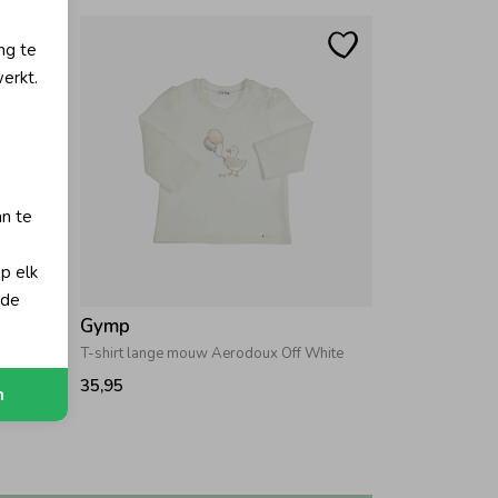
ng te
erkt.
an te
op elk
 de
Gymp
Rose
T-shirt lange mouw Aerodoux Off White
35,95
n