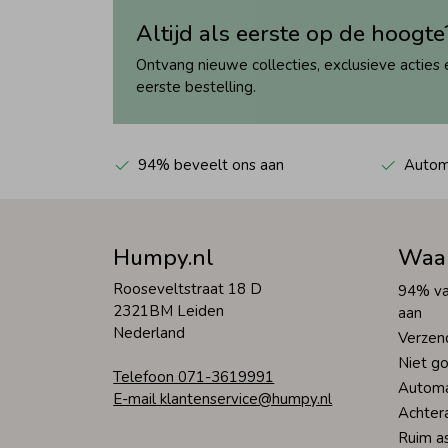
Altijd als eerste op de hoogte
Ontvang nieuwe collecties, exclusieve acties 
eerste bestelling.
94% beveelt ons aan
Automa
Humpy.nl
Waa
Rooseveltstraat 18 D
94% va
2321BM Leiden
aan
Nederland
Verzen
Niet go
Telefoon 071-3619991
Automa
E-mail klantenservice@humpy.nl
Achter
Ruim a