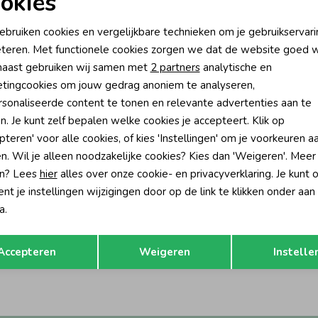
okies
oodzakelijke cookies
Personalisatie cookies
ebruiken cookies en vergelijkbare technieken om je gebruikservari
teren. Met functionele cookies zorgen we dat de website goed w
nalytische cookies
Marketing cookies
aast gebruiken wij samen met
2 partners
analytische en
tingcookies om jouw gedrag anoniem te analyseren,
sonaliseerde content te tonen en relevante advertenties aan te
n. Je kunt zelf bepalen welke cookies je accepteert. Klik op
pteren' voor alle cookies, of kies 'Instellingen' om je voorkeuren a
n. Wil je alleen noodzakelijke cookies? Kies dan 'Weigeren'. Meer
n? Lees
hier
alles over onze cookie- en privacyverklaring. Je kunt 
t je instellingen wijzigingen door op de link te klikken onder aan
Gymp
a.
 lange mouw Aerodoux Off White
T-shirt lange mouw Aerodoux Old 
Opslaan
Terug
32,95
Accepteren
Weigeren
Instelle