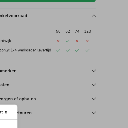
nkelvoorraad
56
62
74
128
rdwijk
only: 1-4 werkdagen levertijd
nmerken
talen
zorgen of ophalen
atie
len en retouren