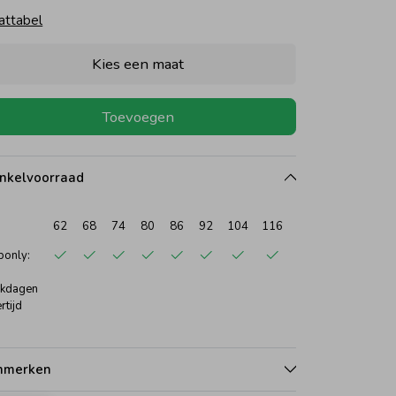
attabel
Kies een maat
Toevoegen
nkelvoorraad
62
68
74
80
86
92
104
116
122
only:
kdagen
rtijd
nmerken