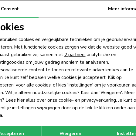
Be
Consent
Meer inform
Be
okies
oodzakelijke cookies
Personalisatie cookies
Rui
ebruiken cookies en vergelijkbare technieken om je gebruikservari
teren. Met functionele cookies zorgen we dat de website goed w
nalytische cookies
Marketing cookies
aast gebruiken wij samen met
2 partners
analytische en
tingcookies om jouw gedrag anoniem te analyseren,
sonaliseerde content te tonen en relevante advertenties aan te
n. Je kunt zelf bepalen welke cookies je accepteert. Klik op
pteren' voor alle cookies, of kies 'Instellingen' om je voorkeuren a
n. Wil je alleen noodzakelijke cookies? Kies dan 'Weigeren'. Meer
n? Lees
hier
alles over onze cookie- en privacyverklaring. Je kunt 
t je instellingen wijzigingen door op de link te klikken onder aan
a.
Opslaan
Terug
Accepteren
Weigeren
Instelle