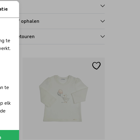
talen
atie
zorgen of ophalen
len en retouren
ng te
erkt.
an te
op elk
 de
n