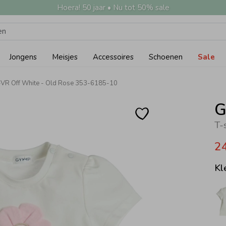
Hoera! 50 jaar • Nu tot 50% sale
Jongens
Meisjes
Accessoires
Schoenen
Sale
VR Off White - Old Rose 353-6185-10
G
2
Kl