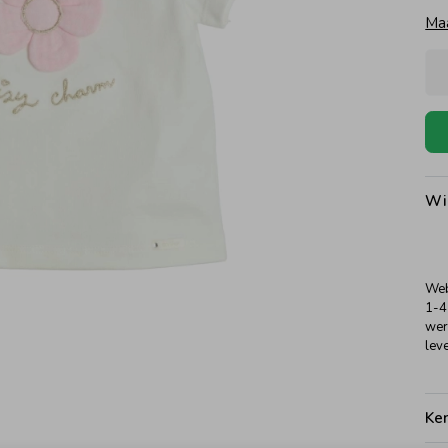
Ma
Wi
Web
1-4
wer
leve
Ke