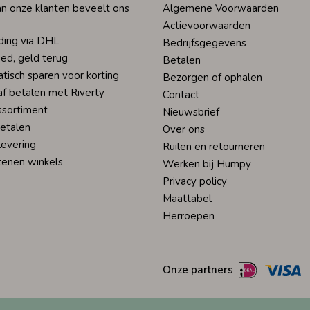
n onze klanten beveelt ons
Algemene Voorwaarden
Actievoorwaarden
ding via DHL
Bedrijfsgegevens
ed, geld terug
Betalen
tisch sparen voor korting
Bezorgen of ophalen
af betalen met Riverty
Contact
ssortiment
Nieuwsbrief
betalen
Over ons
levering
Ruilen en retourneren
tenen winkels
Werken bij Humpy
Privacy policy
Maattabel
Herroepen
Onze partners