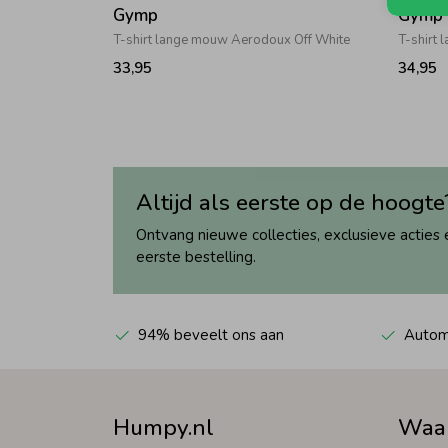
Gymp
Gymp
T-shirt lange mouw Aerodoux Off White
T-shirt
33,95
34,95
Altijd als eerste op de hoogte
Ontvang nieuwe collecties, exclusieve acties 
eerste bestelling.
94% beveelt ons aan
Automa
Humpy.nl
Waa