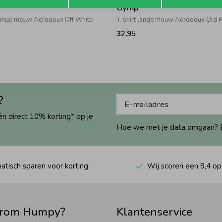
Gymp
 lange mouw Aerodoux Off White
T-shirt lange mouw Aerodoux Old 
32,95
?
én direct 10% korting* op je
Hoe we met je data omgaan? Bek
tisch sparen voor korting
Wij scoren een 9,4 op
rom Humpy?
Klantenservice