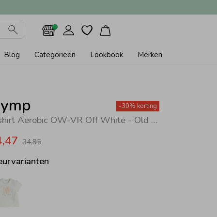
Blog
Categorieën
Lookbook
Merken
ymp
-30% korting
T-shirt Aerobic OW-VR Off White - Old Rose
4,47
34,95
eurvarianten