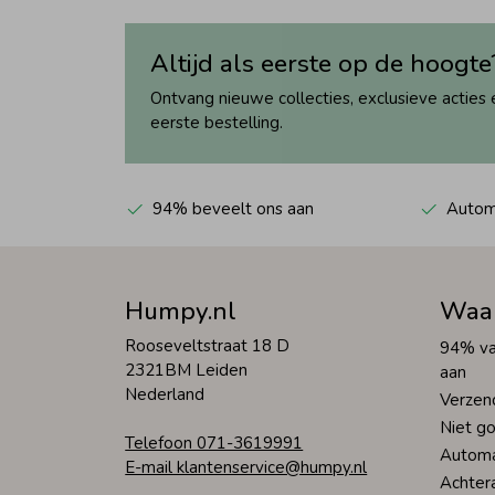
Altijd als eerste op de hoogte
Ontvang nieuwe collecties, exclusieve acties 
eerste bestelling.
94% beveelt ons aan
Automa
Humpy.nl
Waa
Rooseveltstraat 18 D
94% va
2321BM Leiden
aan
Nederland
Verzen
Niet go
Telefoon 071-3619991
Automa
E-mail klantenservice@humpy.nl
Achter