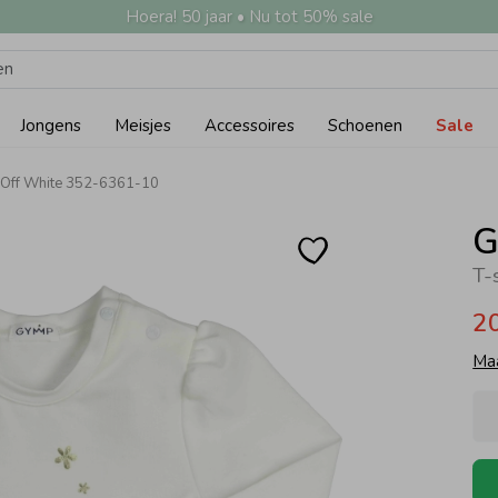
Hoera! 50 jaar • Nu tot 50% sale
Jongens
Meisjes
Accessoires
Schoenen
Sale
 Off White 352-6361-10
G
2
Ma