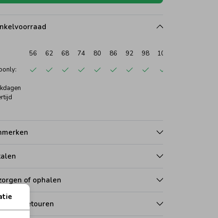
nkelvoorraad
56
62
68
74
80
86
92
98
104
110
116
1
only:
kdagen
rtijd
nmerken
talen
zorgen of ophalen
atie
len en retouren