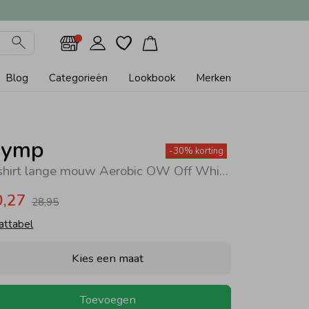
Blog
Categorieën
Lookbook
Merken
ymp
-30% korting
T-shirt lange mouw Aerobic OW Off White
0,27
28,95
attabel
Kies een maat
Toevoegen