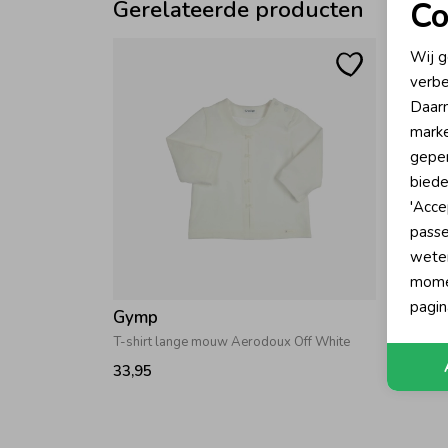
Gerelateerde producten
Co
N
Wij g
verbe
A
Daarn
marke
geper
biede
'Acce
passe
wete
momen
pagin
Gymp
Gymp
T-shirt lange mouw Aerodoux Off White
T-shirt
33,95
34,95