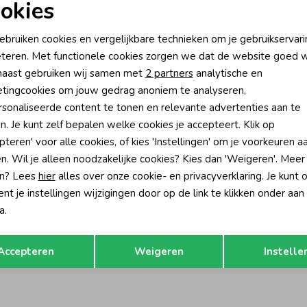
okies
oodzakelijke cookies
Personalisatie cookies
ebruiken cookies en vergelijkbare technieken om je gebruikservari
teren. Met functionele cookies zorgen we dat de website goed w
nalytische cookies
Marketing cookies
aast gebruiken wij samen met
2 partners
analytische en
tingcookies om jouw gedrag anoniem te analyseren,
sonaliseerde content te tonen en relevante advertenties aan te
n. Je kunt zelf bepalen welke cookies je accepteert. Klik op
pteren' voor alle cookies, of kies 'Instellingen' om je voorkeuren a
n. Wil je alleen noodzakelijke cookies? Kies dan 'Weigeren'. Meer
n? Lees
hier
alles over onze cookie- en privacyverklaring. Je kunt 
t je instellingen wijzigingen door op de link te klikken onder aan
a.
Gymp
 lange mouw Aerodoux Off White
T-shirt lange mouw Aerodoux Old 
Opslaan
Terug
Accepteren
Weigeren
Instelle
32,95