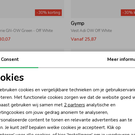
-30% korting
-30% k
Gymp
rrie GN-OW Green - Off White
Vest Adi OW Off White
30,07
Vanaf 25,87
Consent
Meer inform
okies
oodzakelijke cookies
Personalisatie cookies
ebruiken cookies en vergelijkbare technieken om je gebruikservari
teren. Met functionele cookies zorgen we dat de website goed w
nalytische cookies
Marketing cookies
aast gebruiken wij samen met
2 partners
analytische en
tingcookies om jouw gedrag anoniem te analyseren,
sonaliseerde content te tonen en relevante advertenties aan te
-30% korting
-30% k
n. Je kunt zelf bepalen welke cookies je accepteert. Klik op
Gymp