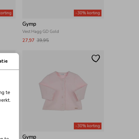
orting
-30% korting
Gymp
Vest Hagg GD Gold
27,97
39,95
atie
ng te
erkt.
orting
-30% korting
Gymp