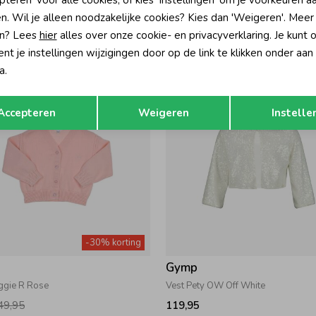
pteren' voor alle cookies, of kies 'Instellingen' om je voorkeuren a
rbon APR Apricot
Vest Carbon OW Off White
n. Wil je alleen noodzakelijke cookies? Kies dan 'Weigeren'. Meer
27,97
Vanaf 25,17
n? Lees
hier
alles over onze cookie- en privacyverklaring. Je kunt 
t je instellingen wijzigingen door op de link te klikken onder aan
a.
Opslaan
Terug
Accepteren
Weigeren
Instelle
-30% korting
Gymp
ggie R Rose
Vest Pety OW Off White
49,95
119,95