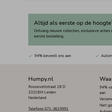
Altijd als eerste op de hoogte
Ontvang nieuwe collecties, exclusieve acties 
eerste bestelling.
94% beveelt ons aan
Automa
Humpy.nl
Waa
Rooseveltstraat 18 D
94% va
2321BM Leiden
aan
Nederland
Verzen
Niet go
Telefoon 071-3619991
Automa