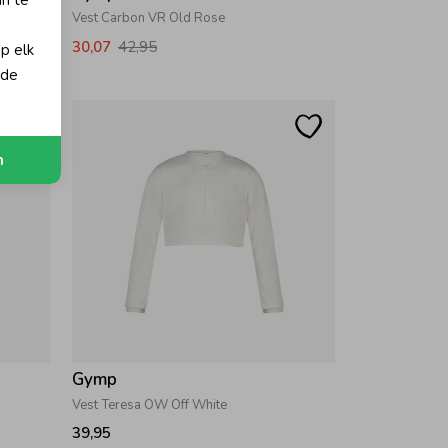
an te
Vest Carbon VR Old Rose
30,07
42,95
op elk
 de
n
Gymp
Vest Teresa OW Off White
39,95