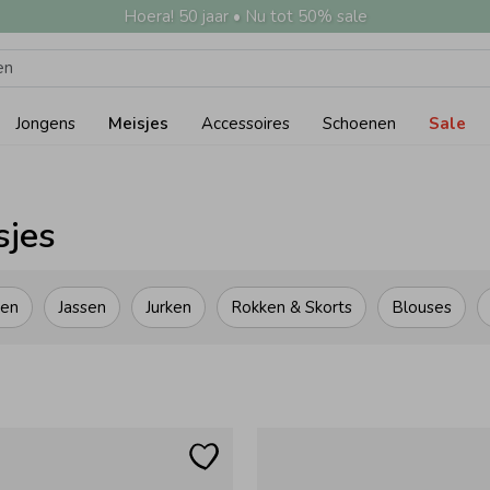
Hoera! 50 jaar • Nu tot 50% sale
Jongens
Meisjes
Accessoires
Schoenen
Sale
sjes
ken
Jassen
Jurken
Rokken & Skorts
Blouses