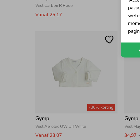
'Acce
Vest Carbon R Rose
Vest Ca
passe
Vanaf 25,17
Vanaf 
wete
momen
pagin
-30% korting
Gymp
Gymp
Vest Aerobic OW Off White
Vest Ma
Vanaf 23,07
34,97