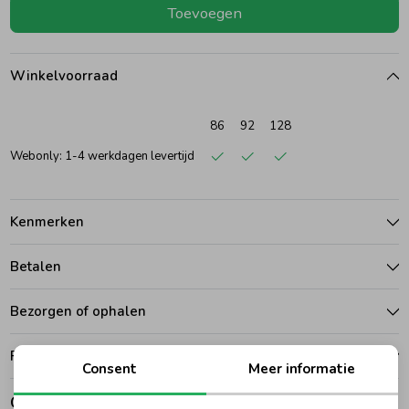
Toevoegen
Ondergoed
Blouses
Winkelvoorraad
Regenkleding &-laarzen
Blazers & Gilets
86
92
128
Zomeraccessoires
Leggings
Webonly: 1-4 werkdagen levertijd
Kledingaccessoires
Boxpakjes
Kenmerken
Betalen
Beenmode
Rompers
Bezorgen of ophalen
Ondergoed
Ruilen en retouren
Consent
Meer informatie
Regenkleding &-laarzen
Gerelateerde producten