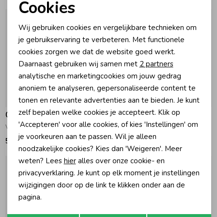
Cookies
Noodzakelijke cookies
Zomeraccessoires
Wij gebruiken cookies en vergelijkbare technieken om
Personalisatie cookies
je gebruikservaring te verbeteren. Met functionele
cookies zorgen we dat de website goed werkt.
Kledingaccessoires
Analytische cookies
Daarnaast gebruiken wij samen met
2 partners
Marketing cookies
analytische en marketingcookies om jouw gedrag
Beenmode
anoniem te analyseren, gepersonaliseerde content te
tonen en relevante advertenties aan te bieden. Je kunt
zelf bepalen welke cookies je accepteert. Klik op
Gymp
Gymp
Winteraccessoires
'Accepteren' voor alle cookies, of kies 'Instellingen' om
Vestje Bonnie Beige
Vestje Lucia Beige
je voorkeuren aan te passen. Wil je alleen
52,95
44,95
noodzakelijke cookies? Kies dan 'Weigeren'. Meer
weten? Lees
hier
alles over onze cookie- en
privacyverklaring. Je kunt op elk moment je instellingen
wijzigingen door op de link te klikken onder aan de
pagina.