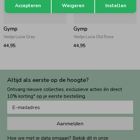
Opslaan
Terug
Accepteren
Weigeren
Instellen
Gymp
Gymp
Vestje Lucia Grey
Vestje Lucia Old Rose
44,95
44,95
Altijd als eerste op de hoogte?
Ontvang nieuwe collecties, exclusieve acties én direct
10% korting* op je eerste bestelling.
Aanmelden
Hoe we met je data omgaan? Bekijk dit in onze