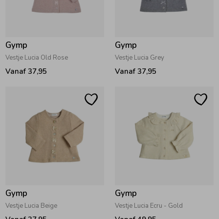
Zwemkleding
Zwemkleding
Cadeaubonnen
Winterjassen
Zwemvesten & Zwembandjes
Winterjassen
Gymp
Gymp
Jassen
Jassen
Haaraccessoires
Zomerjassen
Zomerjassen
Vestje Lucia Old Rose
Vestje Lucia Grey
Vanaf 37,95
Vanaf 37,95
Vesten
Vesten
Kledingaccessoires
Overhemden
Overhemden
Babyaccessoires
Colberts & Gilets
Jurken
Verzorgingsproducten
Boxpakjes
Rokken & Skorts
Beenmode
Gymp
Gymp
Rompers
Jumpsuits
Winteraccessoires
Vestje Lucia Beige
Vestje Lucia Ecru - Gold