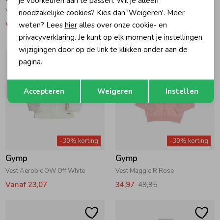
je voorkeuren aan te passen. Wil je alleen
Vest Carbon OW Off White
Vest Carbon VR Old Rose
noodzakelijke cookies? Kies dan 'Weigeren'. Meer
Vanaf 25,17
30,07
42,95
weten? Lees
hier
alles over onze cookie- en
privacyverklaring. Je kunt op elk moment je instellingen
wijzigingen door op de link te klikken onder aan de
pagina.
Opslaan
Terug
Accepteren
Weigeren
Instellen
-30% korting
-30% korting
Gymp
Gymp
Vest Aerobic OW Off White
Vest Maggie R Rose
Vanaf 23,07
34,97
49,95