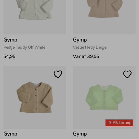
Zomeraccessoires
Kledingaccessoires
Gymp
Gymp
Vestje Teddy Off White
Vestje Hedy Beige
Beenmode
54,95
Vanaf 39,95
Winteraccessoires
-30% korting
Gymp
Gymp