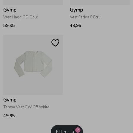
Gymp
Gymp
Vest Hagg GD Gold
Vest Farida E Ecru
59,95
49,95
Gymp
Teresa Vest OW Off White
49,95
2
Filters