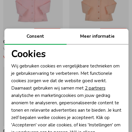
-30% korting
-30% korting
Consent
Meer informatie
Gymp
Gymp
Vest Carbon R Rose
Vest Carbon APR Apricot
Cookies
Vanaf 25,17
Vanaf 27,97
Noodzakelijke cookies
Wij gebruiken cookies en vergelijkbare technieken om
Personalisatie cookies
je gebruikservaring te verbeteren. Met functionele
cookies zorgen we dat de website goed werkt.
Analytische cookies
Daarnaast gebruiken wij samen met
2 partners
Marketing cookies
analytische en marketingcookies om jouw gedrag
anoniem te analyseren, gepersonaliseerde content te
tonen en relevante advertenties aan te bieden. Je kunt
zelf bepalen welke cookies je accepteert. Klik op
-30% korting
-30% korting
'Accepteren' voor alle cookies, of kies 'Instellingen' om
Gymp
Gymp