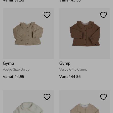
Vanaf 37,95
Vanaf 49,95
Ondergoed
Blouses
Regenkleding &-laarzen
Blazers & Gilets
Zomeraccessoires
Leggings
Kledingaccessoires
Boxpakjes
Gymp
Gymp
Vestje Gillo Beige
Vestje Gillo Camel
Beenmode
Rompers
Vanaf 44,95
Vanaf 44,95
Ondergoed
Regenkleding &-laarzen