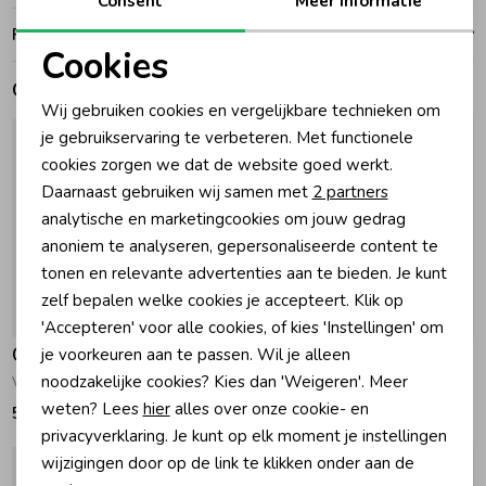
Consent
Meer informatie
Ruilen en retouren
Zomeraccessoires
Cookies
Noodzakelijke cookies
Gerelateerde producten
Wij gebruiken cookies en vergelijkbare technieken om
Kledingaccessoires
Personalisatie cookies
je gebruikservaring te verbeteren. Met functionele
cookies zorgen we dat de website goed werkt.
Analytische cookies
Beenmode
Daarnaast gebruiken wij samen met
2 partners
Marketing cookies
analytische en marketingcookies om jouw gedrag
anoniem te analyseren, gepersonaliseerde content te
Winteraccessoires
tonen en relevante advertenties aan te bieden. Je kunt
zelf bepalen welke cookies je accepteert. Klik op
'Accepteren' voor alle cookies, of kies 'Instellingen' om
Gymp
Gymp
je voorkeuren aan te passen. Wil je alleen
noodzakelijke cookies? Kies dan 'Weigeren'. Meer
Vestje Bonnie Beige
Vestje Lucia Beige
weten? Lees
hier
alles over onze cookie- en
52,95
44,95
privacyverklaring. Je kunt op elk moment je instellingen
wijzigingen door op de link te klikken onder aan de