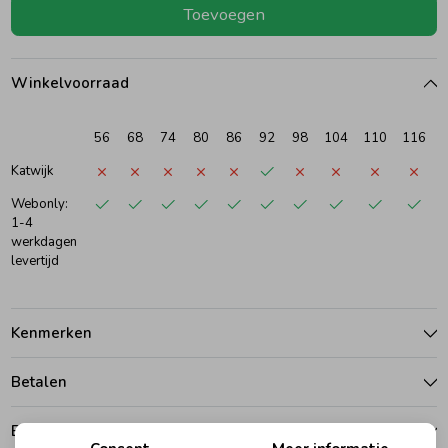
Toevoegen
Ondergoed
Blouses
Winkelvoorraad
Regenkleding &-laarzen
Blazers & Gilets
56
68
74
80
86
92
98
104
110
116
Zomeraccessoires
Leggings
Katwijk
Webonly:
1-4
Kledingaccessoires
Boxpakjes
werkdagen
levertijd
Beenmode
Rompers
Kenmerken
Ondergoed
Betalen
Regenkleding &-laarzen
Bezorgen of ophalen