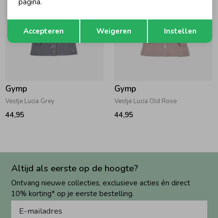
pagina.
Opslaan
Terug
Accepteren
Weigeren
Instellen
Gymp
Gymp
Vestje Lucia Grey
Vestje Lucia Old Rose
44,95
44,95
Altijd als eerste op de hoogte?
Ontvang nieuwe collecties, exclusieve acties én direct
10% korting* op je eerste bestelling.