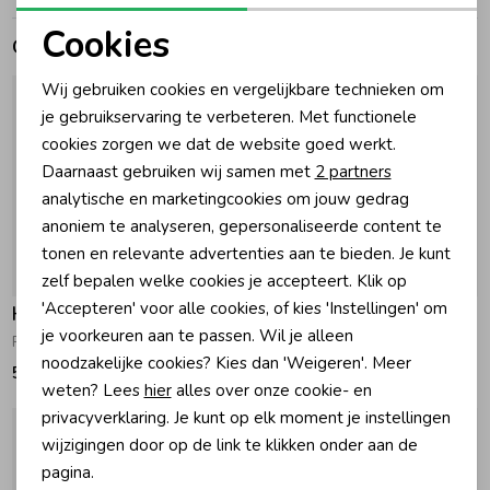
Cookies
Gerelateerde producten
Zomeraccessoires
Noodzakelijke cookies
Wij gebruiken cookies en vergelijkbare technieken om
Personalisatie cookies
je gebruikservaring te verbeteren. Met functionele
Kledingaccessoires
cookies zorgen we dat de website goed werkt.
Analytische cookies
Daarnaast gebruiken wij samen met
2 partners
Beenmode
Marketing cookies
analytische en marketingcookies om jouw gedrag
anoniem te analyseren, gepersonaliseerde content te
tonen en relevante advertenties aan te bieden. Je kunt
Winteraccessoires
zelf bepalen welke cookies je accepteert. Klik op
'Accepteren' voor alle cookies, of kies 'Instellingen' om
Happy Horse
Happy Horse
je voorkeuren aan te passen. Wil je alleen
Richie Nachtlampje met muziek Beige
Big Rabbit Richie 58cm Clay
noodzakelijke cookies? Kies dan 'Weigeren'. Meer
59,95
35,99
weten? Lees
hier
alles over onze cookie- en
privacyverklaring. Je kunt op elk moment je instellingen
wijzigingen door op de link te klikken onder aan de
pagina.