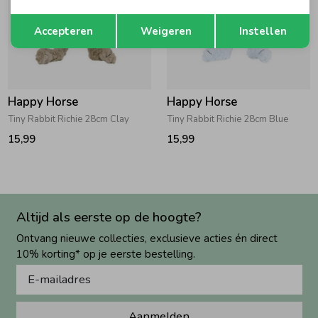
Opslaan
Terug
Accepteren
Weigeren
Instellen
Happy Horse
Happy Horse
Tiny Rabbit Richie 28cm Clay
Tiny Rabbit Richie 28cm Blue
15,99
15,99
Altijd als eerste op de hoogte?
Ontvang nieuwe collecties, exclusieve acties én direct
10% korting* op je eerste bestelling.
Aanmelden