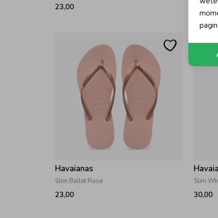
wete
23,00
18,00
momen
pagin
Havaianas
Havai
Slim Ballet Rose
Slim Wh
23,00
30,00