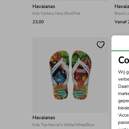
Havaianas
Havai
Kids Fantasy Navy Blue/Pink
Brasil L
23,00
Vanaf 
Co
N
Wij g
verbe
A
Daarn
marke
geper
biede
'Acce
Havaianas
Havai
passe
Kids Top Marvel Ii White/White/Blue
Kids Fl