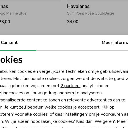
anas
Havaianas
ogo Marine Blue
Slim Point Rose Gold/Beige
23,00
34,00
Consent
Meer inform
okies
oodzakelijke cookies
Personalisatie cookies
ebruiken cookies en vergelijkbare technieken om je gebruikservari
teren. Met functionele cookies zorgen we dat de website goed w
nalytische cookies
Marketing cookies
aast gebruiken wij samen met
2 partners
analytische en
tingcookies om jouw gedrag anoniem te analyseren,
sonaliseerde content te tonen en relevante advertenties aan te
n. Je kunt zelf bepalen welke cookies je accepteert. Klik op
pteren' voor alle cookies, of kies 'Instellingen' om je voorkeuren a
anas
Havaianas
n. Wil je alleen noodzakelijke cookies? Kies dan 'Weigeren'. Meer
ores Beige/Golden
Kids Fluffy Ballet Rose