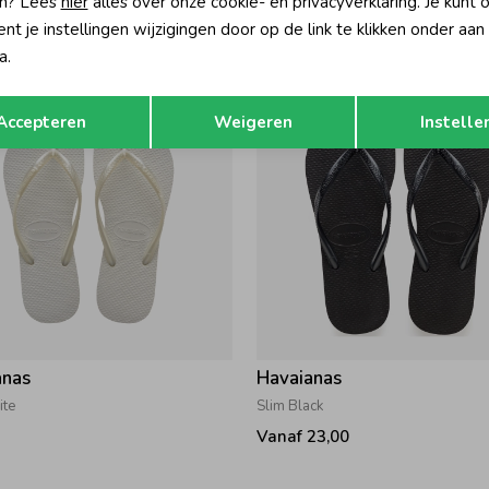
n? Lees
hier
alles over onze cookie- en privacyverklaring. Je kunt 
28,00
t je instellingen wijzigingen door op de link te klikken onder aan
a.
Opslaan
Terug
Accepteren
Weigeren
Instelle
anas
Havaianas
ite
Slim Black
Vanaf 23,00