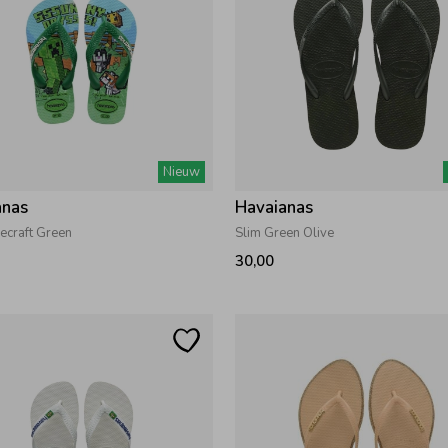
Nieuw
anas
Havaianas
ecraft Green
Slim Green Olive
30,00