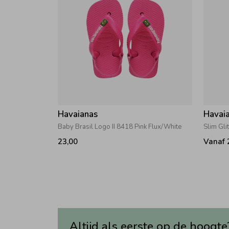
Havaianas
Havai
Baby Brasil Logo II 8418 Pink Flux/White
23,00
Vanaf 
Altijd als eerste op de hoogte