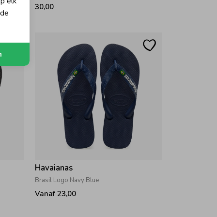
op elk
30,00
 de
n
Havaianas
Brasil Logo Navy Blue
Vanaf 23,00