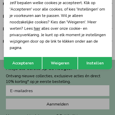
zelf bepalen welke cookies je accepteert. Klik op
Kenmerken
'Accepteren' voor alle cookies, of kies 'Instellingen' om
Zomeraccessoires
je voorkeuren aan te passen. Wil je alleen
Betalen
noodzakelijke cookies? Kies dan 'Weigeren'. Meer
Kledingaccessoires
weten? Lees
hier
alles over onze cookie- en
Bezorgen of ophalen
privacyverklaring. Je kunt op elk moment je instellingen
wijzigingen door op de link te klikken onder aan de
Ruilen en retouren
Beenmode
pagina.
Opslaan
Terug
Winteraccessoires
Accepteren
Weigeren
Instellen
Altijd als eerste op de hoogte?
Ontvang nieuwe collecties, exclusieve acties én direct
10% korting* op je eerste bestelling.
Aanmelden