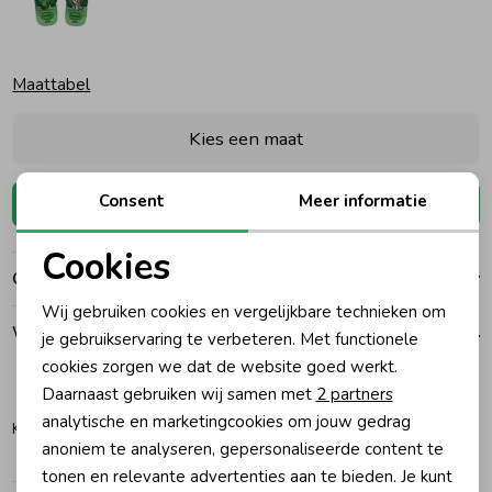
Ondergoed
Blouses
Maattabel
Regenkleding &-laarzen
Blazers & Gilets
Kies een maat
Zomeraccessoires
Leggings
Consent
Meer informatie
Toevoegen
Cookies
Kledingaccessoires
Boxpakjes
Over dit item
Noodzakelijke cookies
Wij gebruiken cookies en vergelijkbare technieken om
Beenmode
Rompers
Personalisatie cookies
Winkelvoorraad
je gebruikservaring te verbeteren. Met functionele
cookies zorgen we dat de website goed werkt.
Analytische cookies
Daarnaast gebruiken wij samen met
2 partners
27-28
33-34
Ondergoed
Marketing cookies
analytische en marketingcookies om jouw gedrag
Katwijk
anoniem te analyseren, gepersonaliseerde content te
Regenkleding &-laarzen
tonen en relevante advertenties aan te bieden. Je kunt