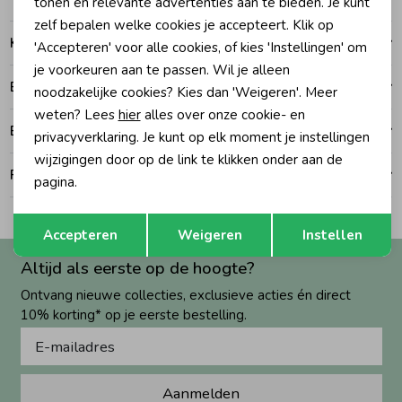
tonen en relevante advertenties aan te bieden. Je kunt
zelf bepalen welke cookies je accepteert. Klik op
Zomeraccessoires
Kenmerken
'Accepteren' voor alle cookies, of kies 'Instellingen' om
je voorkeuren aan te passen. Wil je alleen
Betalen
noodzakelijke cookies? Kies dan 'Weigeren'. Meer
Kledingaccessoires
weten? Lees
hier
alles over onze cookie- en
Bezorgen of ophalen
privacyverklaring. Je kunt op elk moment je instellingen
Beenmode
wijzigingen door op de link te klikken onder aan de
Ruilen en retouren
pagina.
Winteraccessoires
Opslaan
Terug
Accepteren
Weigeren
Instellen
Altijd als eerste op de hoogte?
Ontvang nieuwe collecties, exclusieve acties én direct
10% korting* op je eerste bestelling.
Aanmelden