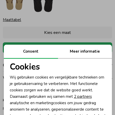
Ondergoed
Blouses
Maattabel
Regenkleding &-laarzen
Blazers & Gilets
Kies een maat
Zomeraccessoires
Leggings
Toevoegen
Consent
Meer informatie
Kledingaccessoires
Boxpakjes
Cookies
Over dit item
Noodzakelijke cookies
Beenmode
Rompers
Wij gebruiken cookies en vergelijkbare technieken om
Winkelvoorraad
Personalisatie cookies
je gebruikservaring te verbeteren. Met functionele
cookies zorgen we dat de website goed werkt.
Analytische cookies
27-28
29-30
31-32
33-34
35-36
41-42
Ondergoed
Daarnaast gebruiken wij samen met
2 partners
Katwijk
Marketing cookies
analytische en marketingcookies om jouw gedrag
Noordwijk
anoniem te analyseren, gepersonaliseerde content te
Regenkleding &-laarzen