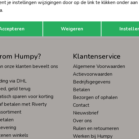
t je instellingen wijzigingen door op de link te klikken onder aan
Hoe we met je data omgaan? Bek
a.
Opslaan
Terug
tisch sparen voor korting
Wij scoren een 9,4 op
Accepteren
Weigeren
Instelle
rom Humpy?
Klantenservice
n onze klanten beveelt ons
Algemene Voorwaarden
Actievoorwaarden
ding via DHL
Bedrijfsgegevens
ed, geld terug
Betalen
tisch sparen voor korting
Bezorgen of ophalen
af betalen met Riverty
Contact
ssortiment
Nieuwsbrief
betalen
Over ons
levering
Ruilen en retourneren
tenen winkels
Werken bij Humpy