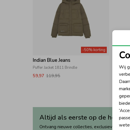
-50% korting
Co
Indian Blue Jeans
N
Wij g
Puffer Jacket 1811 Brindle
verbe
59,97
119,95
A
Daarn
marke
geper
biede
'Acce
Altijd als eerste op de hoogte
passe
wete
Ontvang nieuwe collecties, exclusieve acties 