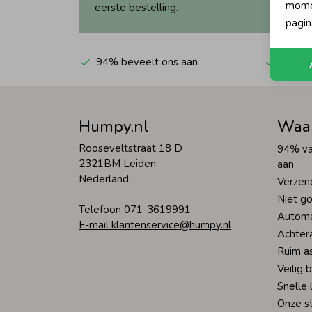
momen
eerste bestelling.
pagin
94% beveelt ons aan
Automa
Humpy.nl
Waa
Rooseveltstraat 18 D
94% va
2321BM Leiden
aan
Nederland
Verzen
Niet go
Telefoon 071-3619991
Automa
E-mail klantenservice@humpy.nl
Achter
Ruim a
Veilig 
Snelle 
Onze s