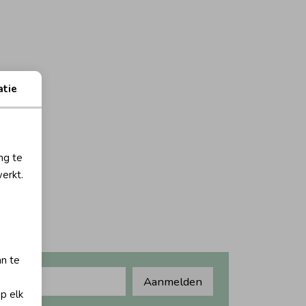
atie
ng te
erkt.
an te
Aanmelden
op elk