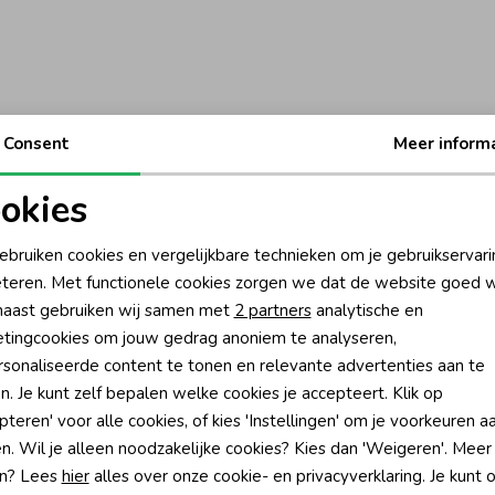
Consent
Meer inform
okies
oodzakelijke cookies
Personalisatie cookies
ebruiken cookies en vergelijkbare technieken om je gebruikservari
teren. Met functionele cookies zorgen we dat de website goed w
nalytische cookies
Marketing cookies
aast gebruiken wij samen met
2 partners
analytische en
tingcookies om jouw gedrag anoniem te analyseren,
sonaliseerde content te tonen en relevante advertenties aan te
n. Je kunt zelf bepalen welke cookies je accepteert. Klik op
pteren' voor alle cookies, of kies 'Instellingen' om je voorkeuren a
?
n. Wil je alleen noodzakelijke cookies? Kies dan 'Weigeren'. Meer
n? Lees
hier
alles over onze cookie- en privacyverklaring. Je kunt 
én direct 10% korting* op je