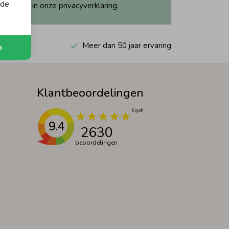
 de
ijk dit in onze privacyverklaring.
 Kiyoh
Meer dan 50 jaar ervaring
n
Klantbeoordelingen
9.4
2630
beoordelingen