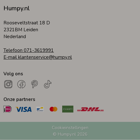
Humpy.nl
Zomeraccessoires
Rooseveltstraat 18 D
2321BM Leiden
Kledingaccessoires
Nederland
Telefoon 071-3619991
Beenmode
E-mail klantenservice@humpy.nl
Volg ons
Winteraccessoires
Onze partners
Cookieinstellingen
© Humpy.nl 2026