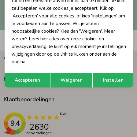
tonen en relevante advertenties aan te bieden. Je kunt
zelf bepalen welke cookies je accepteert. Klik op
Ondergoed
Blouses
Hoe we met je data omgaan? Bekijk dit in onze
'Accepteren' voor alle cookies, of kies 'Instellingen' om
privacyverklaring.
je voorkeuren aan te passen. Wil je alleen
noodzakelijke cookies? Kies dan 'Weigeren'. Meer
Regenkleding &-laarzen
Blazers & Gilets
weten? Lees
hier
alles over onze cookie- en
Automatisch sparen voor korting
privacyverklaring. Je kunt op elk moment je instellingen
Zomeraccessoires
Leggings
wijzigingen door op de link te klikken onder aan de
Waarom Humpy?
pagina.
Kledingaccessoires
Boxpakjes
Opslaan
Terug
Klantenservice
Accepteren
Weigeren
Instellen
Beenmode
Rompers
Klantbeoordelingen
Ondergoed
9.4
2630
Regenkleding &-laarzen
beoordelingen