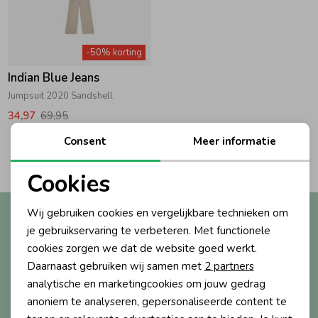
Zwemkleding
Zwemkleding
Cadeaubonnen
Winterjassen
Zwemvesten & Zwembandjes
Winterjassen
-50% korting
Jassen
Jassen
Haaraccessoires
Zomerjassen
Zomerjassen
Indian Blue Jeans
Jumpsuit 2020 Sandshell
Vesten
Vesten
Kledingaccessoires
34,97
69,95
Consent
Meer informatie
2
Filters
Overhemden
Overhemden
Babyaccessoires
Cookies
Noodzakelijke cookies
Colberts & Gilets
Jurken
Verzorgingsproducten
Wij gebruiken cookies en vergelijkbare technieken om
Altijd als eerste op de hoogte?
Personalisatie cookies
je gebruikservaring te verbeteren. Met functionele
Ontvang nieuwe collecties, exclusieve acties én direct
cookies zorgen we dat de website goed werkt.
10% korting* op je eerste bestelling.
Boxpakjes
Rokken & Skorts
Beenmode
Analytische cookies
Daarnaast gebruiken wij samen met
2 partners
Marketing cookies
analytische en marketingcookies om jouw gedrag
Rompers
Jumpsuits
Winteraccessoires
anoniem te analyseren, gepersonaliseerde content te
Aanmelden