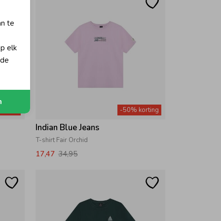
an te
op elk
 de
n
orting
-50% korting
Indian Blue Jeans
T-shirt Fair Orchid
17,47
34,95