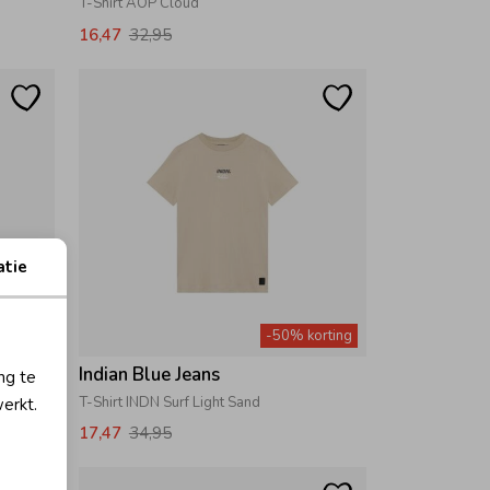
T-Shirt AOP Cloud
16,47
32,95
atie
orting
-50% korting
Indian Blue Jeans
ng te
T-Shirt INDN Surf Light Sand
erkt.
17,47
34,95