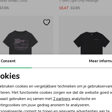
Indian Streep Cloud
T-Shirt Light Grey Melange
37,95
16,47
32,95
Consent
Meer inform
okies
-50% korting
-50% k
oodzakelijke cookies
Personalisatie cookies
 Blue Jeans
Indian Blue Jeans
ebruiken cookies en vergelijkbare technieken om je gebruikservari
 Creative Washed Grey
T-shirt Indian Blue Deep Antra
teren. Met functionele cookies zorgen we dat de website goed w
nalytische cookies
Marketing cookies
aast gebruiken wij samen met
2 partners
analytische en
29,95
17,47
34,95
tingcookies om jouw gedrag anoniem te analyseren,
sonaliseerde content te tonen en relevante advertenties aan te