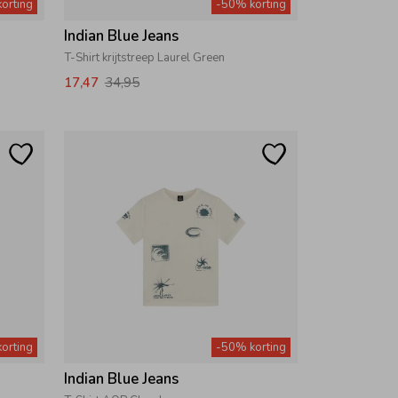
orting
-50% korting
Indian Blue Jeans
T-Shirt krijtstreep Laurel Green
17,47
34,95
orting
-50% korting
Indian Blue Jeans