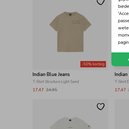
biede
'Acce
passe
wete
momen
pagin
-50% korting
Indian Blue Jeans
Indian
T-Shirt Structure Light Sand
T-Shirt 
17,47
34,95
17,47