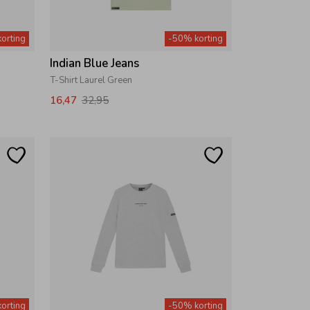
orting
-50% korting
Indian Blue Jeans
T-Shirt Laurel Green
16,47
32,95
orting
-50% korting