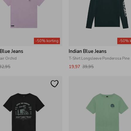
-50% korting
-50% k
 Blue Jeans
Indian Blue Jeans
Fair Orchid
T-Shirt Longsleeve Ponderosa Pine
32,95
19,97
39,95