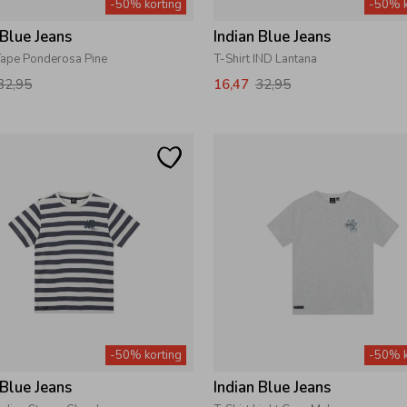
-50% korting
-50% k
 Blue Jeans
Indian Blue Jeans
 Tape Ponderosa Pine
T-Shirt IND Lantana
32,95
16,47
32,95
-50% korting
-50% k
 Blue Jeans
Indian Blue Jeans