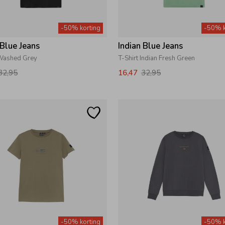
-50% korting
-50% k
 Blue Jeans
Indian Blue Jeans
 Washed Grey
T-Shirt Indian Fresh Green
32,95
16,47
32,95
-50% korting
-50% k