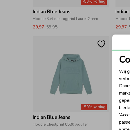
-50% korting
Indian Blue Jeans
Indian
Hoodie Surf met rugprint Laurel Green
Hoodie 
29,97
59,95
29,97
Co
N
Wij g
verbe
A
Daarn
marke
geper
-50% korting
biede
'Acce
Indian Blue Jeans
Indian
passe
Hoodie Chestprint 8880 Aquifer
Hoodie 
wete