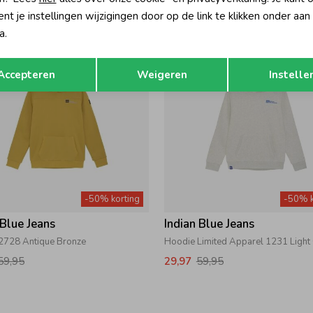
59,95
29,97
59,95
t je instellingen wijzigingen door op de link te klikken onder aan
a.
Opslaan
Terug
Accepteren
Weigeren
Instelle
-50% korting
-50% k
 Blue Jeans
Indian Blue Jeans
2728 Antique Bronze
59,95
29,97
59,95