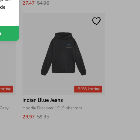
27,47
54,95
 de
n
orting
-50% korting
Indian Blue Jeans
Hoodie Limited Apparel 1231 Light Grey Melange
Hoodie Discover 1919 phantom
29,97
59,95