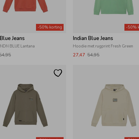
-50% korting
-50% k
 Blue Jeans
Indian Blue Jeans
INDN BLUE Lantana
Hoodie met rugprint Fresh Green
54,95
27,47
54,95