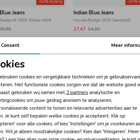
-50% korting
-50% k
 Blue Jeans
Indian Blue Jeans
Backprint 1909 Timber Wolf
Hoodie Badge 2020 Sandshell
59,95
27,47
54,95
Consent
Meer inform
okies
oodzakelijke cookies
Personalisatie cookies
ebruiken cookies en vergelijkbare technieken om je gebruikservari
teren. Met functionele cookies zorgen we dat de website goed w
nalytische cookies
Marketing cookies
aast gebruiken wij samen met
2 partners
analytische en
tingcookies om jouw gedrag anoniem te analyseren,
sonaliseerde content te tonen en relevante advertenties aan te
-50% korting
-50% k
n. Je kunt zelf bepalen welke cookies je accepteert. Klik op
pteren' voor alle cookies, of kies 'Instellingen' om je voorkeuren a
 Blue Jeans
Indian Blue Jeans
n. Wil je alleen noodzakelijke cookies? Kies dan 'Weigeren'. Meer
Cut&Sew 7031 Windsurfer
Hoodie DNM Style 2250 Burlwood
n? Lees
hier
alles over onze cookie- en privacyverklaring. Je kunt 