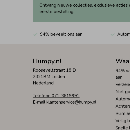
Ontvang nieuwe collecties, exclusieve acties 
eerste bestelling.
94% beveelt ons aan
Automa
Humpy.nl
Waa
Rooseveltstraat 18 D
94% va
2321BM Leiden
aan
Nederland
Verzen
Niet go
Telefoon 071-3619991
Automa
E-mail klantenservice@humpy.nl
Achter
Ruim a
Veilig 
Snelle 