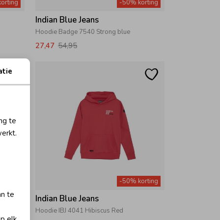
orting
-50% korting
Indian Blue Jeans
Hoodie Badge 7540 Strong blue
27,47
54,95
atie
ng te
erkt.
orting
-50% korting
an te
Indian Blue Jeans
Hoodie IBJ 4041 Hibiscus Red
op elk