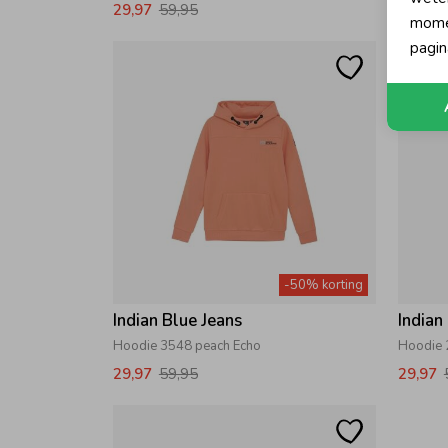
29,97
59,95
29,97
momen
pagin
-50% korting
Indian Blue Jeans
Indian
Hoodie 3548 peach Echo
Hoodie 
29,97
59,95
29,97