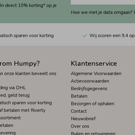
én direct 10% korting* op je
Hoe we met je data omgaan? Bek
tisch sparen voor korting
Wij scoren een 9,4 op
rom Humpy?
Klantenservice
n onze klanten beveelt ons
Algemene Voorwaarden
Actievoorwaarden
ding via DHL
Bedrijfsgegevens
ed, geld terug
Betalen
tisch sparen voor korting
Bezorgen of ophalen
af betalen met Riverty
Contact
ssortiment
Nieuwsbrief
betalen
Over ons
levering
Ruilen en retourneren