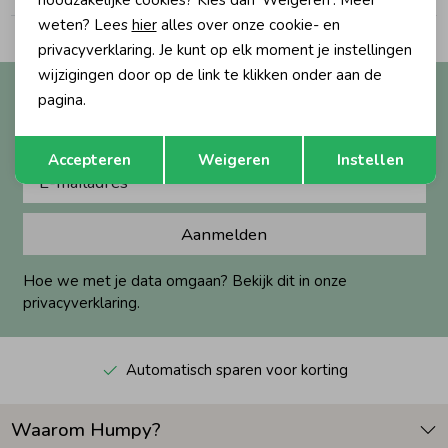
noodzakelijke cookies? Kies dan 'Weigeren'. Meer
weten? Lees
hier
alles over onze cookie- en
Zomeraccessoires
privacyverklaring. Je kunt op elk moment je instellingen
wijzigingen door op de link te klikken onder aan de
Altijd als eerste op de hoogte?
pagina.
Kledingaccessoires
Ontvang nieuwe collecties, exclusieve acties én direct
Opslaan
Terug
10% korting* op je eerste bestelling.
Accepteren
Weigeren
Instellen
Beenmode
Aanmelden
Winteraccessoires
Hoe we met je data omgaan? Bekijk dit in onze
privacyverklaring.
Automatisch sparen voor korting
Waarom Humpy?