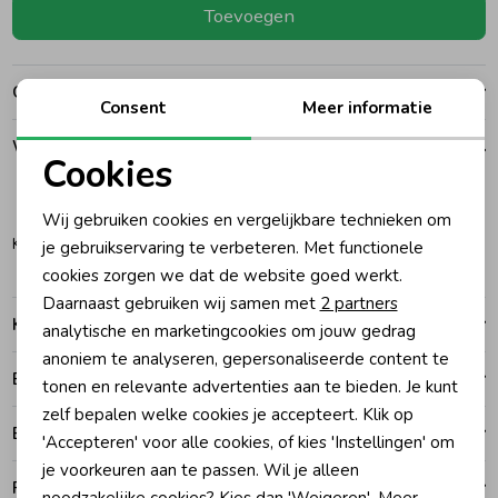
Toevoegen
Ondergoed
Blouses
Over dit item
Consent
Meer informatie
Regenkleding &-laarzen
Blazers & Gilets
Winkelvoorraad
Cookies
Zomeraccessoires
Leggings
Noodzakelijke cookies
92
Wij gebruiken cookies en vergelijkbare technieken om
Personalisatie cookies
Katwijk
je gebruikservaring te verbeteren. Met functionele
Kledingaccessoires
Boxpakjes
cookies zorgen we dat de website goed werkt.
Analytische cookies
Daarnaast gebruiken wij samen met
2 partners
Kenmerken
Marketing cookies
analytische en marketingcookies om jouw gedrag
Beenmode
Rompers
anoniem te analyseren, gepersonaliseerde content te
Betalen
tonen en relevante advertenties aan te bieden. Je kunt
Ondergoed
zelf bepalen welke cookies je accepteert. Klik op
Bezorgen of ophalen
'Accepteren' voor alle cookies, of kies 'Instellingen' om
je voorkeuren aan te passen. Wil je alleen
Regenkleding &-laarzen
Ruilen en retouren