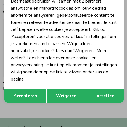
Daarnaast gebruiken wij samen met
2 partners
Marketing cookies
analytische en marketingcookies om jouw gedrag
Gerelateerde producten
Zomeraccessoires
anoniem te analyseren, gepersonaliseerde content te
tonen en relevante advertenties aan te bieden. Je kunt
zelf bepalen welke cookies je accepteert. Klik op
Kledingaccessoires
'Accepteren' voor alle cookies, of kies 'Instellingen' om
je voorkeuren aan te passen. Wil je alleen
Beenmode
noodzakelijke cookies? Kies dan 'Weigeren'. Meer
weten? Lees
hier
alles over onze cookie- en
privacyverklaring. Je kunt op elk moment je instellingen
Winteraccessoires
-50% korting
-50% korting
wijzigingen door op de link te klikken onder aan de
pagina.
Jubel
Jubel
Rok - Queen Of Hearts 100 Rood
Sweater AOP - Queen Of Hearts 400 Bruin
Opslaan
Terug
Accepteren
Weigeren
Instellen
13,49
26,99
17,49
34,99