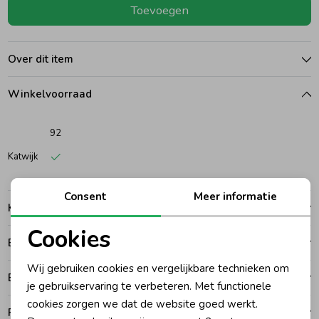
Toevoegen
Ondergoed
Blouses
Over dit item
Regenkleding &-laarzen
Blazers & Gilets
Winkelvoorraad
Zomeraccessoires
Leggings
92
Katwijk
Kledingaccessoires
Boxpakjes
Consent
Meer informatie
Kenmerken
Beenmode
Rompers
Cookies
Betalen
Noodzakelijke cookies
Ondergoed
Wij gebruiken cookies en vergelijkbare technieken om
Bezorgen of ophalen
Personalisatie cookies
je gebruikservaring te verbeteren. Met functionele
cookies zorgen we dat de website goed werkt.
Regenkleding &-laarzen
Analytische cookies
Ruilen en retouren