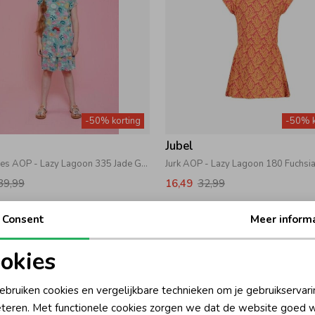
-50% korting
-50% k
Jubel
Jurk ruches AOP - Lazy Lagoon 335 Jade Groen
Jurk AOP - Lazy Lagoon 180 Fuchsi
39,99
16,49
32,99
Consent
Meer inform
okies
oodzakelijke cookies
Personalisatie cookies
ebruiken cookies en vergelijkbare technieken om je gebruikservari
teren. Met functionele cookies zorgen we dat de website goed w
nalytische cookies
Marketing cookies