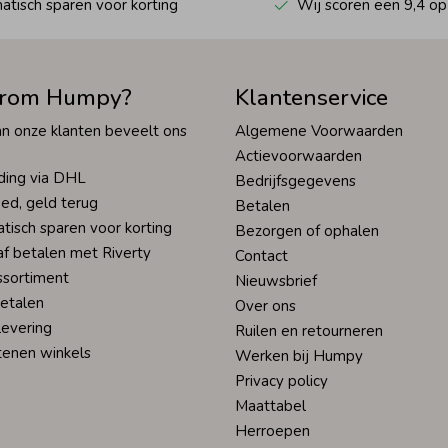
tisch sparen voor korting
Wij scoren een 9,4 op
rom Humpy?
Klantenservice
n onze klanten beveelt ons
Algemene Voorwaarden
Actievoorwaarden
ding via DHL
Bedrijfsgegevens
ed, geld terug
Betalen
tisch sparen voor korting
Bezorgen of ophalen
af betalen met Riverty
Contact
ssortiment
Nieuwsbrief
betalen
Over ons
levering
Ruilen en retourneren
tenen winkels
Werken bij Humpy
Privacy policy
Maattabel
Herroepen