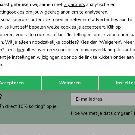
aast gebruiken wij samen met
2 partners
analytische en
tingcookies om jouw gedrag anoniem te analyseren,
sonaliseerde content te tonen en relevante advertenties aan te
-50% korting
-50% k
n. Je kunt zelf bepalen welke cookies je accepteert. Klik op
pteren' voor alle cookies, of kies 'Instellingen' om je voorkeuren a
Jubel
n. Wil je alleen noodzakelijke cookies? Kies dan 'Weigeren'. Meer
olling into Spring 150 Roze
Jurk AOP - Rolling into Spring 300 
n? Lees
hier
alles over onze cookie- en privacyverklaring. Je kunt 
39,99
16,49
32,99
t je instellingen wijzigingen door op de link te klikken onder aan
a.
Opslaan
Terug
Accepteren
Weigeren
Instelle
?
én direct 10% korting* op je
Hoe we met je data omgaan? Bek