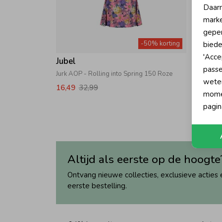
Daarn
marke
geper
-50% korting
biede
'Acce
Jubel
Jubel
passe
Jurk AOP - Rolling into Spring 150 Roze
Jurk - R
wete
16,49
32,99
19,99
momen
pagin
Altijd als eerste op de hoogte
Ontvang nieuwe collecties, exclusieve acties 
eerste bestelling.