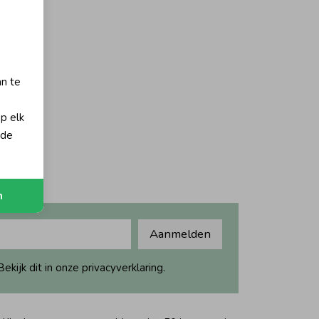
orting
an te
Groen
op elk
 de
n
Aanmelden
ijk dit in onze privacyverklaring.