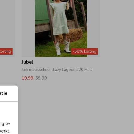
orting
-50% korting
Jubel
a
Jurk mousseline - Lazy Lagoon 320 Mint
19,99
39,99
atie
ng te
erkt.