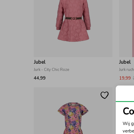
Jubel
Jubel
Jurk - City Chic Roze
44,99
19,99
Co
N
Wij g
verbe
A