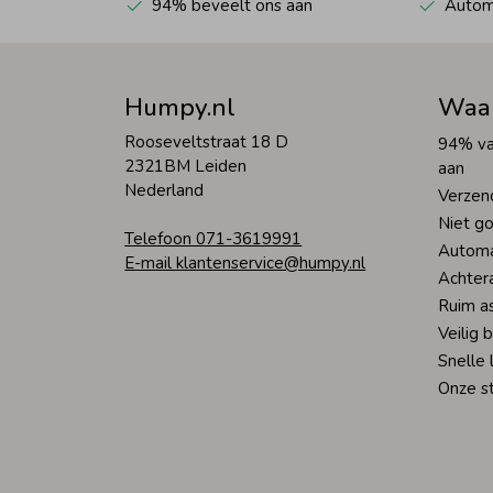
94% beveelt ons aan
Automa
Humpy.nl
Waa
Rooseveltstraat 18 D
94% va
2321BM Leiden
aan
Nederland
Verzen
Niet go
Telefoon 071-3619991
Automa
E-mail klantenservice@humpy.nl
Achter
Ruim a
Veilig 
Snelle 
Onze s