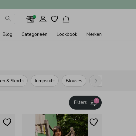
Blog
Categorieën
Lookbook
Merken
en & Skorts
Jumpsuits
Blouses
Blazers & Gilets
2
Filters