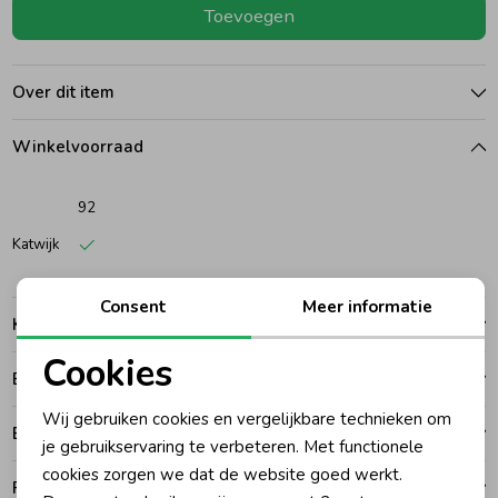
Toevoegen
Ondergoed
Blouses
Over dit item
Regenkleding &-laarzen
Blazers & Gilets
Winkelvoorraad
Zomeraccessoires
Leggings
92
Katwijk
Kledingaccessoires
Boxpakjes
Consent
Meer informatie
Kenmerken
Beenmode
Rompers
Cookies
Betalen
Noodzakelijke cookies
Ondergoed
Wij gebruiken cookies en vergelijkbare technieken om
Bezorgen of ophalen
Personalisatie cookies
je gebruikservaring te verbeteren. Met functionele
cookies zorgen we dat de website goed werkt.
Regenkleding &-laarzen
Analytische cookies
Ruilen en retouren