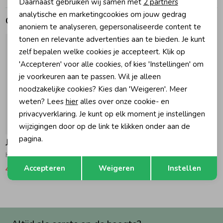
Daarnaast gebruiken wij samen met
2 partners
Marketing cookies
analytische en marketingcookies om jouw gedrag
Gerelateerde producten
Zomeraccessoires
anoniem te analyseren, gepersonaliseerde content te
tonen en relevante advertenties aan te bieden. Je kunt
zelf bepalen welke cookies je accepteert. Klik op
Kledingaccessoires
'Accepteren' voor alle cookies, of kies 'Instellingen' om
je voorkeuren aan te passen. Wil je alleen
Beenmode
noodzakelijke cookies? Kies dan 'Weigeren'. Meer
weten? Lees
hier
alles over onze cookie- en
privacyverklaring. Je kunt op elk moment je instellingen
Winteraccessoires
-50% korting
wijzigingen door op de link te klikken onder aan de
pagina.
Jubel
Haarband - Ciao Bella Roze
Opslaan
Terug
Accepteren
Weigeren
Instellen
4,99
9,99