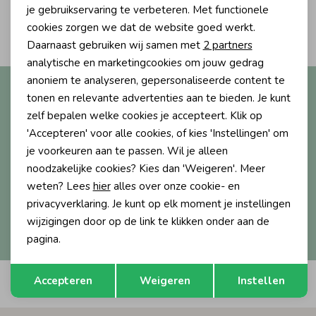
Personalisatie cookies
je gebruikservaring te verbeteren. Met functionele
2
Ondergoed
Blouses
cookies zorgen we dat de website goed werkt.
Filters
Analytische cookies
Daarnaast gebruiken wij samen met
2 partners
Marketing cookies
analytische en marketingcookies om jouw gedrag
Regenkleding &-laarzen
Blazers & Gilets
anoniem te analyseren, gepersonaliseerde content te
Altijd als eerste op de hoogte?
tonen en relevante advertenties aan te bieden. Je kunt
Ontvang nieuwe collecties, exclusieve acties én direct
zelf bepalen welke cookies je accepteert. Klik op
Zomeraccessoires
Leggings
10% korting* op je eerste bestelling.
'Accepteren' voor alle cookies, of kies 'Instellingen' om
je voorkeuren aan te passen. Wil je alleen
Kledingaccessoires
Boxpakjes
noodzakelijke cookies? Kies dan 'Weigeren'. Meer
weten? Lees
hier
alles over onze cookie- en
Aanmelden
privacyverklaring. Je kunt op elk moment je instellingen
Beenmode
Rompers
wijzigingen door op de link te klikken onder aan de
Hoe we met je data omgaan? Bekijk dit in onze
privacyverklaring.
pagina.
Ondergoed
Opslaan
Terug
Accepteren
Weigeren
Instellen
Automatisch sparen voor korting
Regenkleding &-laarzen