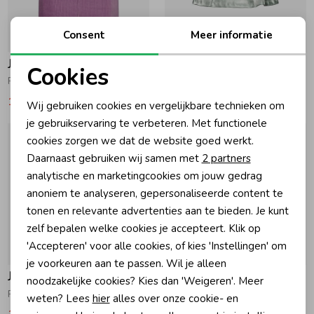
Zomeraccessoires
Consent
Meer informatie
-50% korting
-50% korting
Jubel
Jubel
Cookies
Kledingaccessoires
Rok velours - Wild Soul 256 Violet
Rok - Wild Soul 670 Zilver
Noodzakelijke cookies
14,99
29,99
14,99
29,99
Wij gebruiken cookies en vergelijkbare technieken om
Personalisatie cookies
Beenmode
je gebruikservaring te verbeteren. Met functionele
cookies zorgen we dat de website goed werkt.
Analytische cookies
Daarnaast gebruiken wij samen met
2 partners
Winteraccessoires
Marketing cookies
analytische en marketingcookies om jouw gedrag
anoniem te analyseren, gepersonaliseerde content te
tonen en relevante advertenties aan te bieden. Je kunt
zelf bepalen welke cookies je accepteert. Klik op
'Accepteren' voor alle cookies, of kies 'Instellingen' om
-50% korting
-50% korting
je voorkeuren aan te passen. Wil je alleen
Jubel
Jubel
noodzakelijke cookies? Kies dan 'Weigeren'. Meer
Rok AOP - Queen Of Hearts 150 Roze
Pailetten rok - Queen Of Hearts 750 Antraciet
weten? Lees
hier
alles over onze cookie- en
12,49
24,99
13,49
26,99