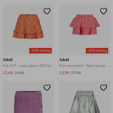
Ondergoed
Blouses
Regenkleding &-laarzen
Blazers & Gilets
Zomeraccessoires
Leggings
-50% korting
-50% korting
Kledingaccessoires
Boxpakjes
Jubel
Jubel
Rok AOP - Lazy Lagoon 180 Fuchsia
Rok mousseline - Salsa Sunset 150 Roze
12,49
24,99
13,99
27,99
Beenmode
Rompers
Ondergoed
Regenkleding &-laarzen