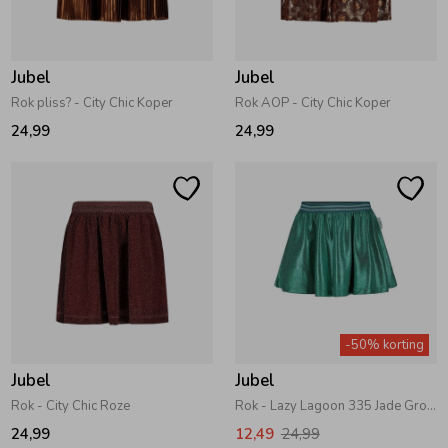
Zwemkleding
Zwemkleding
Cadeaubonnen
Winterjassen
Zwemvesten & Zwembandjes
Winterjassen
Jubel
Jubel
Jassen
Jassen
Haaraccessoires
Zomerjassen
Zomerjassen
Rok pliss? - City Chic Koper
Rok AOP - City Chic Koper
24,99
24,99
Vesten
Vesten
Kledingaccessoires
Overhemden
Overhemden
Babyaccessoires
Colberts & Gilets
Jurken
Verzorgingsproducten
-50% korting
Boxpakjes
Rokken & Skorts
Beenmode
Jubel
Jubel
Rok - City Chic Roze
Rok - Lazy Lagoon 335 Jade Groen
Rompers
Jumpsuits
Winteraccessoires
24,99
12,49
24,99