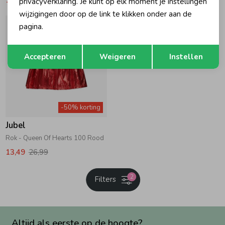
privacyverklaring. Je kunt op elk moment je instellingen
wijzigingen door op de link te klikken onder aan de
pagina.
Opslaan
Terug
Accepteren
Weigeren
Instellen
-50% korting
Jubel
Rok - Queen Of Hearts 100 Rood
13,49
26,99
2
Filters
Altijd als eerste op de hoogte?