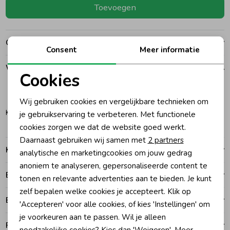
Toevoegen
Ondergoed
Blouses
Over dit item
Consent
Meer informatie
Regenkleding &-laarzen
Blazers & Gilets
Winkelvoorraad
Cookies
Zomeraccessoires
Leggings
Noodzakelijke cookies
104
Wij gebruiken cookies en vergelijkbare technieken om
Personalisatie cookies
Katwijk
je gebruikservaring te verbeteren. Met functionele
Kledingaccessoires
Boxpakjes
cookies zorgen we dat de website goed werkt.
Analytische cookies
Daarnaast gebruiken wij samen met
2 partners
Kenmerken
Marketing cookies
analytische en marketingcookies om jouw gedrag
Beenmode
Rompers
anoniem te analyseren, gepersonaliseerde content te
Betalen
tonen en relevante advertenties aan te bieden. Je kunt
Ondergoed
zelf bepalen welke cookies je accepteert. Klik op
Bezorgen of ophalen
'Accepteren' voor alle cookies, of kies 'Instellingen' om
je voorkeuren aan te passen. Wil je alleen
Regenkleding &-laarzen
Ruilen en retouren