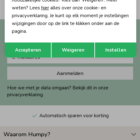
noodzakelijke cookies? Kies dan 'Weigeren'. Meer
weten? Lees
hier
alles over onze cookie- en
Zomeraccessoires
privacyverklaring. Je kunt op elk moment je instellingen
wijzigingen door op de link te klikken onder aan de
Altijd als eerste op de hoogte?
pagina.
Kledingaccessoires
Ontvang nieuwe collecties, exclusieve acties én direct
Opslaan
Terug
10% korting* op je eerste bestelling.
Accepteren
Weigeren
Instellen
Beenmode
Aanmelden
Winteraccessoires
Hoe we met je data omgaan? Bekijk dit in onze
privacyverklaring.
Automatisch sparen voor korting
Waarom Humpy?