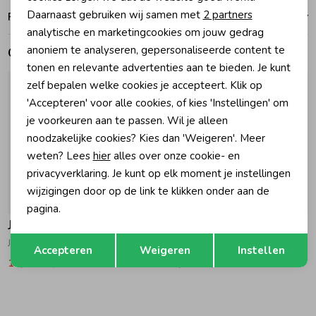
Analytische cookies
Daarnaast gebruiken wij samen met
2 partners
Ruilen en retouren
Marketing cookies
Zomeraccessoires
analytische en marketingcookies om jouw gedrag
anoniem te analyseren, gepersonaliseerde content te
Gerelateerde producten
tonen en relevante advertenties aan te bieden. Je kunt
Kledingaccessoires
zelf bepalen welke cookies je accepteert. Klik op
'Accepteren' voor alle cookies, of kies 'Instellingen' om
je voorkeuren aan te passen. Wil je alleen
Beenmode
noodzakelijke cookies? Kies dan 'Weigeren'. Meer
weten? Lees
hier
alles over onze cookie- en
Winteraccessoires
privacyverklaring. Je kunt op elk moment je instellingen
wijzigingen door op de link te klikken onder aan de
-50% korting
-50% korting
pagina.
Jubel
Jubel
Opslaan
Terug
Jurk mousseline - Lazy Lagoon 320 Mint
Korte broek mousseline - Lazy Lagoon 320 Mint
Accepteren
Weigeren
Instellen
19,99
39,99
12,49
24,99