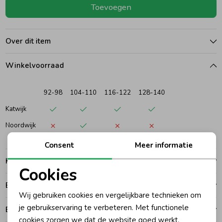
Toevoegen
Ondergoed
Blouses
Over dit item
Regenkleding &-laarzen
Blazers & Gilets
Winkelvoorraad
Zomeraccessoires
Leggings
92-98
104-110
116-122
128-140
Katwijk
Kledingaccessoires
Boxpakjes
Noordwijk
Consent
Meer informatie
Beenmode
Rompers
Kenmerken
Cookies
Ondergoed
Noodzakelijke cookies
Betalen
Wij gebruiken cookies en vergelijkbare technieken om
Personalisatie cookies
je gebruikservaring te verbeteren. Met functionele
Bezorgen of ophalen
Regenkleding &-laarzen
cookies zorgen we dat de website goed werkt.