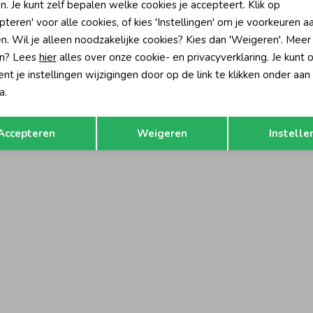
-50% korting
-50% k
n. Je kunt zelf bepalen welke cookies je accepteert. Klik op
pteren' voor alle cookies, of kies 'Instellingen' om je voorkeuren a
Jubel
n. Wil je alleen noodzakelijke cookies? Kies dan 'Weigeren'. Meer
 AOP - Rolling into Spring 150 Roze
Sweater - Rolling into Spring 010 M
n? Lees
hier
alles over onze cookie- en privacyverklaring. Je kunt 
34,99
17,49
34,99
t je instellingen wijzigingen door op de link te klikken onder aan
a.
Opslaan
Terug
Accepteren
Weigeren
Instelle