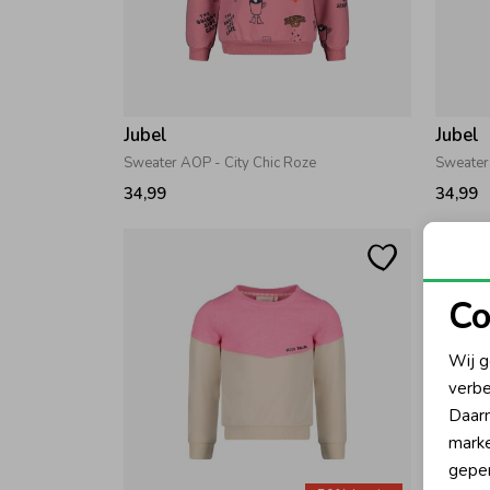
Jubel
Jubel
Sweater AOP - City Chic Roze
Sweater 
34,99
34,99
Co
N
Wij g
verbe
A
Daarn
marke
geper