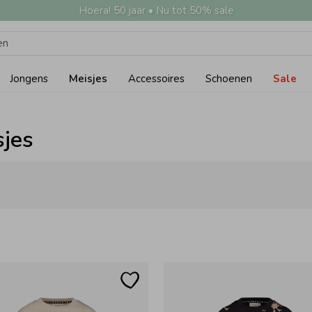
Hoera! 50 jaar • Nu tot 50% sale
Jongens
Meisjes
Accessoires
Schoenen
Sale
sjes