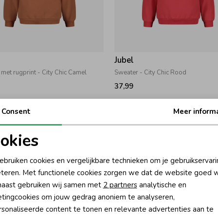
Jubel
met rugprint - City Chic Camel
Sweater - City Chic Rood
37,99
Consent
Meer inform
okies
oodzakelijke cookies
Personalisatie cookies
ebruiken cookies en vergelijkbare technieken om je gebruikservari
teren. Met functionele cookies zorgen we dat de website goed w
nalytische cookies
Marketing cookies
aast gebruiken wij samen met
2 partners
analytische en
tingcookies om jouw gedrag anoniem te analyseren,
sonaliseerde content te tonen en relevante advertenties aan te