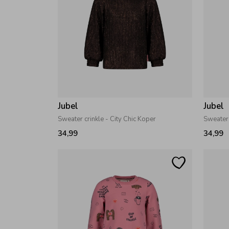
Jubel
Jubel
Sweater crinkle - City Chic Koper
34,99
34,99