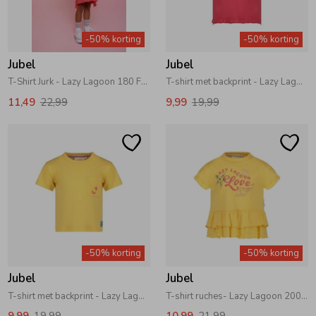
Zomeraccessoires
-50% korting
-50% korting
Jubel
Jubel
Kledingaccessoires
T-Shirt Jurk - Lazy Lagoon 180 Fuchsia
T-shirt met backprint - Lazy Lagoon 180 Fuchsia
11,49
22,99
9,99
19,99
Beenmode
Winteraccessoires
-50% korting
-50% korting
Jubel
Jubel
T-shirt met backprint - Lazy Lagoon 200 Geel
T-shirt ruches- Lazy Lagoon 200 Geel
9,99
19,99
10,99
21,99