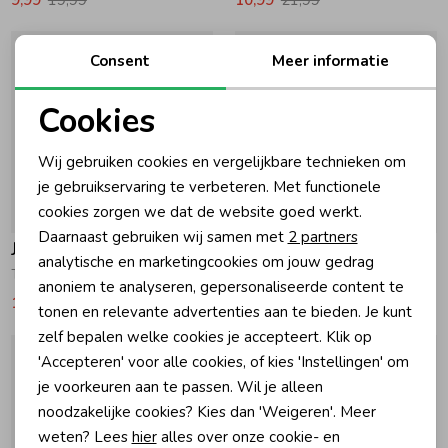
Consent
Meer informatie
Cookies
Noodzakelijke cookies
Wij gebruiken cookies en vergelijkbare technieken om
Personalisatie cookies
je gebruikservaring te verbeteren. Met functionele
cookies zorgen we dat de website goed werkt.
-50% korting
-50% korting
Analytische cookies
Daarnaast gebruiken wij samen met
2 partners
Jubel
Jubel
Marketing cookies
analytische en marketingcookies om jouw gedrag
T-shirt AOP - Lazy Lagoon 180 Fuchsia
T-shirt - Salsa Sunset 750 Antraciet
anoniem te analyseren, gepersonaliseerde content te
10,99
21,99
9,99
19,99
tonen en relevante advertenties aan te bieden. Je kunt
zelf bepalen welke cookies je accepteert. Klik op
'Accepteren' voor alle cookies, of kies 'Instellingen' om
je voorkeuren aan te passen. Wil je alleen
noodzakelijke cookies? Kies dan 'Weigeren'. Meer
weten? Lees
hier
alles over onze cookie- en