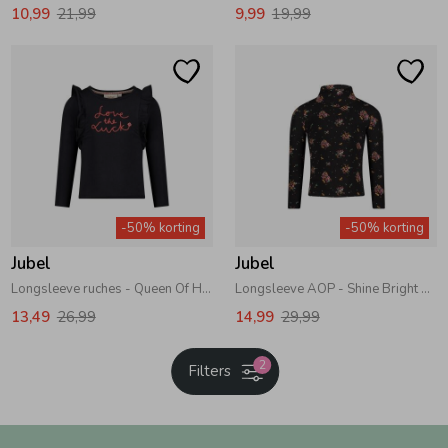
10,99
21,99
9,99
19,99
-50% korting
-50% korting
Jubel
Jubel
Longsleeve ruches - Queen Of Hearts 750 Antraciet
Longsleeve AOP - Shine Bright 750 Antraciet
13,49
26,99
14,99
29,99
2
Filters