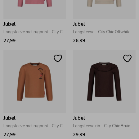
Zwemkleding
Zwemkleding
Cadeaubonnen
Winterjassen
Zwemvesten & Zwembandjes
Winterjassen
Jubel
Jubel
Jassen
Jassen
Haaraccessoires
Zomerjassen
Zomerjassen
Longsleeve met rugprint - City Chic Roze
Longsleeve - City Chic Offwhite
27,99
26,99
Vesten
Vesten
Kledingaccessoires
Overhemden
Overhemden
Babyaccessoires
Colberts & Gilets
Jurken
Verzorgingsproducten
Boxpakjes
Rokken & Skorts
Beenmode
Jubel
Jubel
Longsleeve met rugprint - City Chic Camel
Longsleeve rib - City Chic Bruin
Rompers
Jumpsuits
Winteraccessoires
27,99
29,99