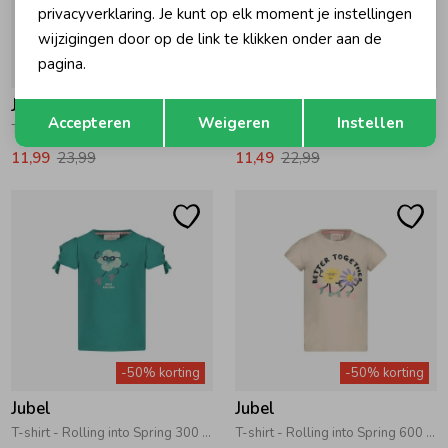
privacyverklaring. Je kunt op elk moment je instellingen
wijzigingen door op de link te klikken onder aan de
pagina.
-50% korting
-50% korting
Jubel
Jubel
Opslaan
Terug
Accepteren
Weigeren
Instellen
T-shirt AOP - Salsa Sunset 360 Zalm
T-shirt AOP - Salsa Sunset 150 Roze
11,99
23,99
11,49
22,99
-50% korting
-50% korting
Jubel
Jubel
T-shirt - Rolling into Spring 300 Groen
T-shirt - Rolling into Spring 600 Offwhite