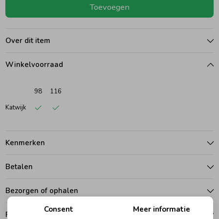
Toevoegen
Ondergoed
Blouses
Over dit item
Regenkleding &-laarzen
Blazers & Gilets
Winkelvoorraad
Zomeraccessoires
Leggings
98
116
Katwijk
Kledingaccessoires
Boxpakjes
Kenmerken
Beenmode
Rompers
Betalen
Ondergoed
Bezorgen of ophalen
Consent
Meer informatie
Regenkleding &-laarzen
Ruilen en retouren