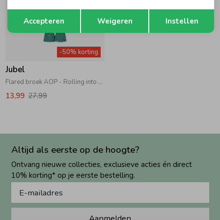
Opslaan
Terug
Accepteren
Weigeren
Instellen
-50% korting
Jubel
Flared broek AOP - Rolling into Spring 300 Groen
13,99
27,99
Altijd als eerste op de hoogte?
Ontvang nieuwe collecties, exclusieve acties én direct
10% korting* op je eerste bestelling.
Aanmelden