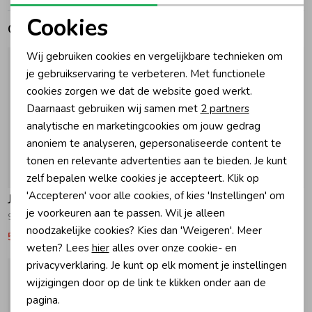
Cookies
Gerelateerde producten
Zomeraccessoires
Noodzakelijke cookies
Wij gebruiken cookies en vergelijkbare technieken om
Personalisatie cookies
je gebruikservaring te verbeteren. Met functionele
Kledingaccessoires
cookies zorgen we dat de website goed werkt.
Analytische cookies
Daarnaast gebruiken wij samen met
2 partners
Beenmode
Marketing cookies
analytische en marketingcookies om jouw gedrag
anoniem te analyseren, gepersonaliseerde content te
tonen en relevante advertenties aan te bieden. Je kunt
Winteraccessoires
-50% korting
-50% korting
zelf bepalen welke cookies je accepteert. Klik op
'Accepteren' voor alle cookies, of kies 'Instellingen' om
Jubel
Jubel
je voorkeuren aan te passen. Wil je alleen
Sokken - Rolling into Spring 550 Wit
Sweater AOP - Rolling into Spring 600 Offwhite
noodzakelijke cookies? Kies dan 'Weigeren'. Meer
5,99
11,99
16,49
32,99
weten? Lees
hier
alles over onze cookie- en
privacyverklaring. Je kunt op elk moment je instellingen
wijzigingen door op de link te klikken onder aan de
pagina.