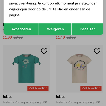
privacyverklaring. Je kunt op elk moment je instellingen
wijzigingen door op de link te klikken onder aan de
pagina.
-50% korting
-50% korting
Jubel
Jubel
Opslaan
Terug
Accepteren
Weigeren
Instellen
T-shirt AOP - Salsa Sunset 360 Zalm
T-shirt AOP - Salsa Sunset 150 Roze
11,99
23,99
11,49
22,99
-50% korting
-50% korting
Jubel
Jubel
T-shirt - Rolling into Spring 300 Groen
T-shirt - Rolling into Spring 600 Offwhite