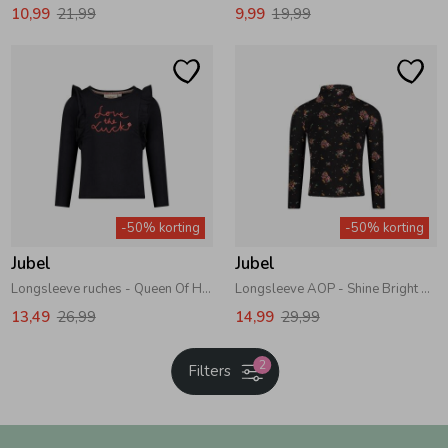
10,99
21,99
9,99
19,99
-50% korting
-50% korting
Jubel
Jubel
Longsleeve ruches - Queen Of Hearts 750 Antraciet
Longsleeve AOP - Shine Bright 750 Antraciet
13,49
26,99
14,99
29,99
2
Filters