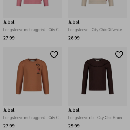
Zwemkleding
Zwemkleding
Cadeaubonnen
Winterjassen
Zwemvesten & Zwembandjes
Winterjassen
Jubel
Jubel
Jassen
Jassen
Haaraccessoires
Zomerjassen
Zomerjassen
Longsleeve met rugprint - City Chic Roze
Longsleeve - City Chic Offwhite
27,99
26,99
Vesten
Vesten
Kledingaccessoires
Overhemden
Overhemden
Babyaccessoires
Colberts & Gilets
Jurken
Verzorgingsproducten
Boxpakjes
Rokken & Skorts
Beenmode
Jubel
Jubel
Longsleeve met rugprint - City Chic Camel
Longsleeve rib - City Chic Bruin
Rompers
Jumpsuits
Winteraccessoires
27,99
29,99