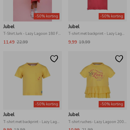
Zomeraccessoires
-50% korting
-50% korting
Jubel
Jubel
Kledingaccessoires
T-Shirt Jurk - Lazy Lagoon 180 Fuchsia
T-shirt met backprint - Lazy Lagoon 180 Fuchsia
11,49
22,99
9,99
19,99
Beenmode
Winteraccessoires
-50% korting
-50% korting
Jubel
Jubel
T-shirt met backprint - Lazy Lagoon 200 Geel
T-shirt ruches- Lazy Lagoon 200 Geel
9,99
19,99
10,99
21,99