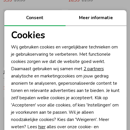
Consent
Meer informatie
Cookies
Noodzakelijke cookies
Wij gebruiken cookies en vergelijkbare technieken om
Personalisatie cookies
je gebruikservaring te verbeteren. Met functionele
cookies zorgen we dat de website goed werkt.
-50% korting
-50% korting
Analytische cookies
Daarnaast gebruiken wij samen met
2 partners
Jubel
Jubel
Marketing cookies
analytische en marketingcookies om jouw gedrag
T-shirt AOP - Lazy Lagoon 180 Fuchsia
T-shirt - Salsa Sunset 750 Antraciet
anoniem te analyseren, gepersonaliseerde content te
10,99
21,99
9,99
19,99
tonen en relevante advertenties aan te bieden. Je kunt
zelf bepalen welke cookies je accepteert. Klik op
'Accepteren' voor alle cookies, of kies 'Instellingen' om
je voorkeuren aan te passen. Wil je alleen
noodzakelijke cookies? Kies dan 'Weigeren'. Meer
weten? Lees
hier
alles over onze cookie- en