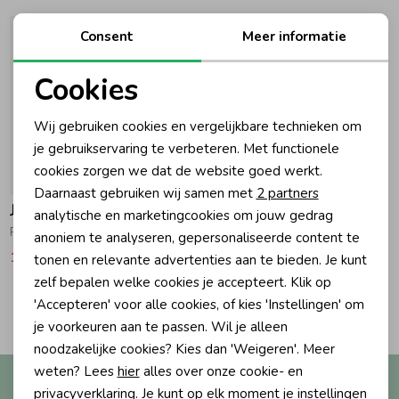
Ondergoed
Blouses
Consent
Meer informatie
Cookies
Regenkleding &-laarzen
Blazers & Gilets
Noodzakelijke cookies
Wij gebruiken cookies en vergelijkbare technieken om
Personalisatie cookies
je gebruikservaring te verbeteren. Met functionele
Zomeraccessoires
Leggings
cookies zorgen we dat de website goed werkt.
Analytische cookies
-50% korting
Daarnaast gebruiken wij samen met
2 partners
Kledingaccessoires
Boxpakjes
Jubel
Marketing cookies
analytische en marketingcookies om jouw gedrag
Pailetten culotte - Shine Bright 410 Goud
anoniem te analyseren, gepersonaliseerde content te
18,49
36,99
tonen en relevante advertenties aan te bieden. Je kunt
Beenmode
Rompers
zelf bepalen welke cookies je accepteert. Klik op
2
'Accepteren' voor alle cookies, of kies 'Instellingen' om
Filters
Ondergoed
je voorkeuren aan te passen. Wil je alleen
noodzakelijke cookies? Kies dan 'Weigeren'. Meer
weten? Lees
hier
alles over onze cookie- en
Altijd als eerste op de hoogte?
Regenkleding &-laarzen
privacyverklaring. Je kunt op elk moment je instellingen