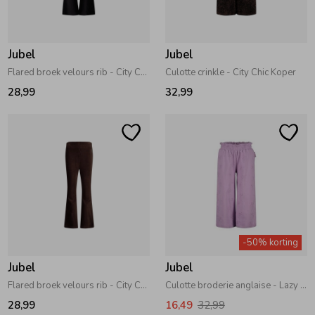
Zwemkleding
Zwemkleding
Cadeaubonnen
Winterjassen
Zwemvesten & Zwembandjes
Winterjassen
Jubel
Jubel
Jassen
Jassen
Haaraccessoires
Zomerjassen
Zomerjassen
Flared broek velours rib - City Chic Antraciet
Culotte crinkle - City Chic Koper
28,99
32,99
Vesten
Vesten
Kledingaccessoires
Overhemden
Overhemden
Babyaccessoires
Colberts & Gilets
Jurken
Verzorgingsproducten
-50% korting
Boxpakjes
Rokken & Skorts
Beenmode
Jubel
Jubel
Flared broek velours rib - City Chic Bruin
Culotte broderie anglaise - Lazy Lagoon 256 Violet
Rompers
Jumpsuits
Winteraccessoires
28,99
16,49
32,99