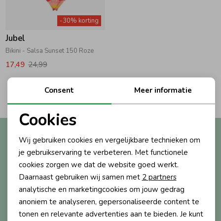
Zwemkleding
Zwemkleding
Cadeaubonnen
Winterjassen
Zwemvesten & Zwembandjes
Winterjassen
-30% korting
Jubel
Jassen
Jassen
Haaraccessoires
Zomerjassen
Zomerjassen
Bikini - Salsa Sunset 150 Roze
17,49
24,99
Vesten
Vesten
Kledingaccessoires
2
Consent
Meer informatie
Filters
Overhemden
Overhemden
Babyaccessoires
Cookies
Noodzakelijke cookies
Altijd als eerste op de hoogte?
Wij gebruiken cookies en vergelijkbare technieken om
Colberts & Gilets
Jurken
Verzorgingsproducten
Personalisatie cookies
Ontvang nieuwe collecties, exclusieve acties én direct
je gebruikservaring te verbeteren. Met functionele
10% korting* op je eerste bestelling.
cookies zorgen we dat de website goed werkt.
Analytische cookies
Boxpakjes
Rokken & Skorts
Beenmode
Daarnaast gebruiken wij samen met
2 partners
Marketing cookies
analytische en marketingcookies om jouw gedrag
anoniem te analyseren, gepersonaliseerde content te
Aanmelden
Rompers
Jumpsuits
Winteraccessoires
tonen en relevante advertenties aan te bieden. Je kunt