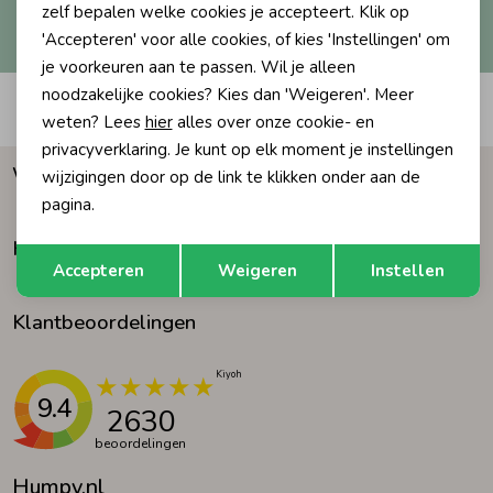
Hoe we met je data omgaan? Bekijk dit in onze
zelf bepalen welke cookies je accepteert. Klik op
privacyverklaring.
'Accepteren' voor alle cookies, of kies 'Instellingen' om
Ondergoed
Blouses
je voorkeuren aan te passen. Wil je alleen
noodzakelijke cookies? Kies dan 'Weigeren'. Meer
Automatisch sparen voor korting
Regenkleding &-laarzen
Blazers & Gilets
weten? Lees
hier
alles over onze cookie- en
privacyverklaring. Je kunt op elk moment je instellingen
Waarom Humpy?
wijzigingen door op de link te klikken onder aan de
Zomeraccessoires
Leggings
pagina.
Klantenservice
Opslaan
Terug
Kledingaccessoires
Boxpakjes
Accepteren
Weigeren
Instellen
Klantbeoordelingen
Beenmode
Rompers
Ondergoed
9.4
2630
beoordelingen
Regenkleding &-laarzen
Humpy.nl