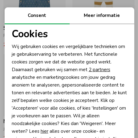
Zomeraccessoires
Consent
Meer informatie
-50% korting
-50% korting
Someone
Noppies
Cookies
Kledingaccessoires
Felice Jumpsuit Jeans Blue
Jumpsuit Streep Prairie Sand
Noodzakelijke cookies
22,49
44,99
14,97
29,95
Wij gebruiken cookies en vergelijkbare technieken om
Personalisatie cookies
Beenmode
je gebruikservaring te verbeteren. Met functionele
cookies zorgen we dat de website goed werkt.
Analytische cookies
Daarnaast gebruiken wij samen met
2 partners
Winteraccessoires
Marketing cookies
analytische en marketingcookies om jouw gedrag
anoniem te analyseren, gepersonaliseerde content te
tonen en relevante advertenties aan te bieden. Je kunt
zelf bepalen welke cookies je accepteert. Klik op
'Accepteren' voor alle cookies, of kies 'Instellingen' om
-50% korting
-50% korting
je voorkeuren aan te passen. Wil je alleen
Noppies
Indian Blue Jeans
noodzakelijke cookies? Kies dan 'Weigeren'. Meer
Jumpsuit Paulden N386 Beaujolais
Jumpsuit 2020 Sandshell
weten? Lees
hier
alles over onze cookie- en
24,25
48,50
34,97
69,95