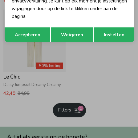
privacyverklaring. Je kunt op elk moment je instellingen
wijzigingen door op de link te klikken onder aan de
pagina.
Opslaan
Terug
Accepteren
Weigeren
Instellen
-50% korting
Le Chic
Daisy Jumpsuit Dreamy Creamy
42,49
84,99
1
Filters
Altijd als eerste op de hoogte?