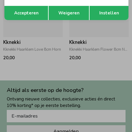
Opslaan
Terug
Accepteren
Weigeren
Instellen
Kknekki
Kknekki
Kknekki Haarklem Love 8cm Horn
Kknekki Haarklem Flower 8cm Navy
20,00
20,00
Altijd als eerste op de hoogte?
Ontvang nieuwe collecties, exclusieve acties én direct
10% korting* op je eerste bestelling.
Aanmelden