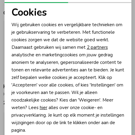
Cookies
Gerelateerde producten
Zomeraccessoires
Noodzakelijke cookies
Wij gebruiken cookies en vergelijkbare technieken om
Personalisatie cookies
je gebruikservaring te verbeteren. Met functionele
Kledingaccessoires
cookies zorgen we dat de website goed werkt.
Analytische cookies
Daarnaast gebruiken wij samen met
2 partners
Beenmode
Marketing cookies
analytische en marketingcookies om jouw gedrag
anoniem te analyseren, gepersonaliseerde content te
tonen en relevante advertenties aan te bieden. Je kunt
Winteraccessoires
zelf bepalen welke cookies je accepteert. Klik op
'Accepteren' voor alle cookies, of kies 'Instellingen' om
Kknekki
Kknekki
je voorkeuren aan te passen. Wil je alleen
Kknekki Haarklem Love 8cm Caramel
Kknekki Haarklem Love 8cm Rose
noodzakelijke cookies? Kies dan 'Weigeren'. Meer
20,00
20,00
weten? Lees
hier
alles over onze cookie- en
privacyverklaring. Je kunt op elk moment je instellingen
wijzigingen door op de link te klikken onder aan de
pagina.