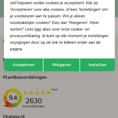
Hoe we met je data omgaan? Bekijk dit in onze
zelf bepalen welke cookies je accepteert. Klik op
privacyverklaring.
'Accepteren' voor alle cookies, of kies 'Instellingen' om
Ondergoed
Blouses
je voorkeuren aan te passen. Wil je alleen
noodzakelijke cookies? Kies dan 'Weigeren'. Meer
Automatisch sparen voor korting
Regenkleding &-laarzen
Blazers & Gilets
weten? Lees
hier
alles over onze cookie- en
privacyverklaring. Je kunt op elk moment je instellingen
Waarom Humpy?
wijzigingen door op de link te klikken onder aan de
Zomeraccessoires
Leggings
pagina.
Klantenservice
Opslaan
Terug
Kledingaccessoires
Boxpakjes
Accepteren
Weigeren
Instellen
Klantbeoordelingen
Beenmode
Rompers
Ondergoed
9.4
2630
beoordelingen
Regenkleding &-laarzen
Humpy.nl