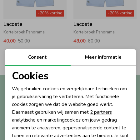
Zwemkleding
Zwemkleding
Cadeaubonnen
Winterjassen
Zwemvesten & Zwembandjes
Winterjassen
-20% korting
-20% korting
Lacoste
Lacoste
Jassen
Jassen
Haaraccessoires
Zomerjassen
Zomerjassen
Korte broek Panorama
Korte broek Panorama
40,00
50,00
48,00
60,00
Vesten
Vesten
Kledingaccessoires
2
Consent
Meer informatie
Filters
Overhemden
Overhemden
Babyaccessoires
Cookies
Noodzakelijke cookies
Altijd als eerste op de hoogte?
Wij gebruiken cookies en vergelijkbare technieken om
Colberts & Gilets
Jurken
Verzorgingsproducten
Personalisatie cookies
Ontvang nieuwe collecties, exclusieve acties én direct
je gebruikservaring te verbeteren. Met functionele
10% korting* op je eerste bestelling.
cookies zorgen we dat de website goed werkt.
Analytische cookies
Boxpakjes
Rokken & Skorts
Beenmode
Daarnaast gebruiken wij samen met
2 partners
Marketing cookies
analytische en marketingcookies om jouw gedrag
anoniem te analyseren, gepersonaliseerde content te
Aanmelden
Rompers
Jumpsuits
Winteraccessoires
tonen en relevante advertenties aan te bieden. Je kunt