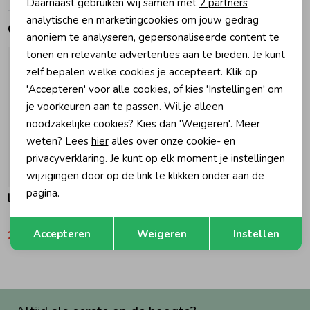
Daarnaast gebruiken wij samen met
2 partners
Marketing cookies
analytische en marketingcookies om jouw gedrag
Gerelateerde producten
Zomeraccessoires
anoniem te analyseren, gepersonaliseerde content te
tonen en relevante advertenties aan te bieden. Je kunt
zelf bepalen welke cookies je accepteert. Klik op
Kledingaccessoires
'Accepteren' voor alle cookies, of kies 'Instellingen' om
je voorkeuren aan te passen. Wil je alleen
Beenmode
noodzakelijke cookies? Kies dan 'Weigeren'. Meer
weten? Lees
hier
alles over onze cookie- en
privacyverklaring. Je kunt op elk moment je instellingen
Winteraccessoires
-50% korting
wijzigingen door op de link te klikken onder aan de
pagina.
Le Chic
Tivvy Let'S Tweed Again Rokje 409 Golden Glow
Opslaan
Terug
Accepteren
Weigeren
Instellen
29,99
59,99