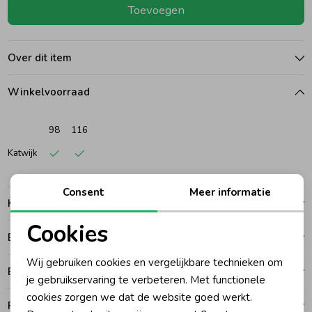
Toevoegen
Ondergoed
Blouses
Over dit item
Regenkleding &-laarzen
Blazers & Gilets
Winkelvoorraad
Zomeraccessoires
Leggings
98
116
Katwijk
Kledingaccessoires
Boxpakjes
Consent
Meer informatie
Kenmerken
Beenmode
Rompers
Cookies
Betalen
Noodzakelijke cookies
Ondergoed
Wij gebruiken cookies en vergelijkbare technieken om
Bezorgen of ophalen
Personalisatie cookies
je gebruikservaring te verbeteren. Met functionele
cookies zorgen we dat de website goed werkt.
Regenkleding &-laarzen
Analytische cookies
Ruilen en retouren