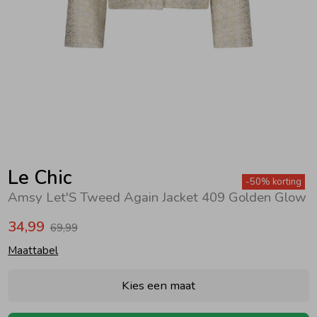
Zwemkleding
Zwemkleding
Cadeaubonnen
Winterjassen
Zwemvesten & Zwembandjes
Winterjassen
Jassen
Jassen
Haaraccessoires
Zomerjassen
Zomerjassen
Vesten
Vesten
Kledingaccessoires
Overhemden
Overhemden
Babyaccessoires
Le Chic
-50% korting
Amsy Let'S Tweed Again Jacket 409 Golden Glow
Colberts & Gilets
Jurken
Verzorgingsproducten
34,99
69,99
Maattabel
Boxpakjes
Rokken & Skorts
Beenmode
Kies een maat
Rompers
Jumpsuits
Winteraccessoires