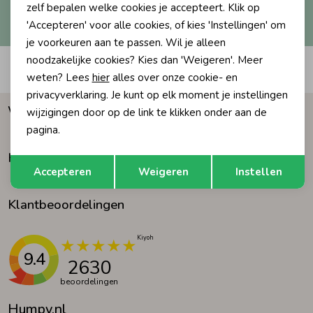
Hoe we met je data omgaan? Bekijk dit in onze
zelf bepalen welke cookies je accepteert. Klik op
privacyverklaring.
'Accepteren' voor alle cookies, of kies 'Instellingen' om
Ondergoed
Blouses
je voorkeuren aan te passen. Wil je alleen
noodzakelijke cookies? Kies dan 'Weigeren'. Meer
Automatisch sparen voor korting
Regenkleding &-laarzen
Blazers & Gilets
weten? Lees
hier
alles over onze cookie- en
privacyverklaring. Je kunt op elk moment je instellingen
Waarom Humpy?
wijzigingen door op de link te klikken onder aan de
Zomeraccessoires
Leggings
pagina.
Klantenservice
Opslaan
Terug
Kledingaccessoires
Boxpakjes
Accepteren
Weigeren
Instellen
Klantbeoordelingen
Beenmode
Rompers
Ondergoed
9.4
2630
beoordelingen
Regenkleding &-laarzen
Humpy.nl