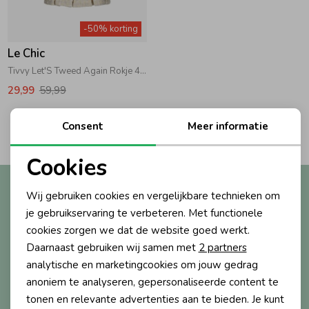
Zwemkleding
Zwemkleding
Cadeaubonnen
Winterjassen
Zwemvesten & Zwembandjes
Winterjassen
-50% korting
Le Chic
Jassen
Jassen
Haaraccessoires
Zomerjassen
Zomerjassen
Tivvy Let'S Tweed Again Rokje 409 Golden Glow
29,99
59,99
Vesten
Vesten
Kledingaccessoires
2
Consent
Meer informatie
Filters
Overhemden
Overhemden
Babyaccessoires
Cookies
Noodzakelijke cookies
Altijd als eerste op de hoogte?
Wij gebruiken cookies en vergelijkbare technieken om
Colberts & Gilets
Jurken
Verzorgingsproducten
Personalisatie cookies
Ontvang nieuwe collecties, exclusieve acties én direct
je gebruikservaring te verbeteren. Met functionele
10% korting* op je eerste bestelling.
cookies zorgen we dat de website goed werkt.
Analytische cookies
Boxpakjes
Rokken & Skorts
Beenmode
Daarnaast gebruiken wij samen met
2 partners
Marketing cookies
analytische en marketingcookies om jouw gedrag
anoniem te analyseren, gepersonaliseerde content te
Aanmelden
Rompers
Jumpsuits
Winteraccessoires
tonen en relevante advertenties aan te bieden. Je kunt