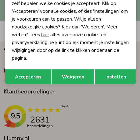
Hoe we met je data omgaan? Bekijk dit in onze
zelf bepalen welke cookies je accepteert. Klik op
privacyverklaring.
'Accepteren' voor alle cookies, of kies 'Instellingen' om
Ondergoed
Blouses
je voorkeuren aan te passen. Wil je alleen
noodzakelijke cookies? Kies dan 'Weigeren'. Meer
Automatisch sparen voor korting
Regenkleding &-laarzen
Blazers & Gilets
weten? Lees
hier
alles over onze cookie- en
privacyverklaring. Je kunt op elk moment je instellingen
Waarom Humpy?
wijzigingen door op de link te klikken onder aan de
Zomeraccessoires
Leggings
pagina.
Klantenservice
Opslaan
Terug
Kledingaccessoires
Boxpakjes
Accepteren
Weigeren
Instellen
Klantbeoordelingen
Beenmode
Rompers
Ondergoed
9.5
2631
beoordelingen
Regenkleding &-laarzen
Humpy.nl