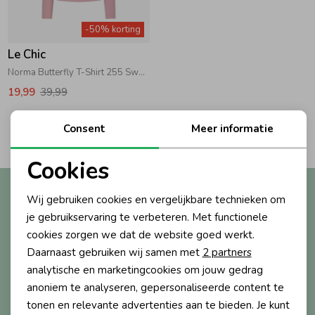
Zwemkleding
Zwemkleding
Cadeaubonnen
Winterjassen
Zwemvesten & Zwembandjes
Winterjassen
-50% korting
Le Chic
Jassen
Jassen
Haaraccessoires
Zomerjassen
Zomerjassen
Norma Butterfly T-Shirt 255 Sweet Cerise
19,99
39,99
Vesten
Vesten
Kledingaccessoires
2
Consent
Meer informatie
Filters
Overhemden
Overhemden
Babyaccessoires
Cookies
Noodzakelijke cookies
Altijd als eerste op de hoogte?
Wij gebruiken cookies en vergelijkbare technieken om
Colberts & Gilets
Jurken
Verzorgingsproducten
Personalisatie cookies
Ontvang nieuwe collecties, exclusieve acties én direct
je gebruikservaring te verbeteren. Met functionele
10% korting* op je eerste bestelling.
cookies zorgen we dat de website goed werkt.
Analytische cookies
Boxpakjes
Rokken & Skorts
Beenmode
Daarnaast gebruiken wij samen met
2 partners
Marketing cookies
analytische en marketingcookies om jouw gedrag
anoniem te analyseren, gepersonaliseerde content te
Aanmelden
Rompers
Jumpsuits
Winteraccessoires
tonen en relevante advertenties aan te bieden. Je kunt