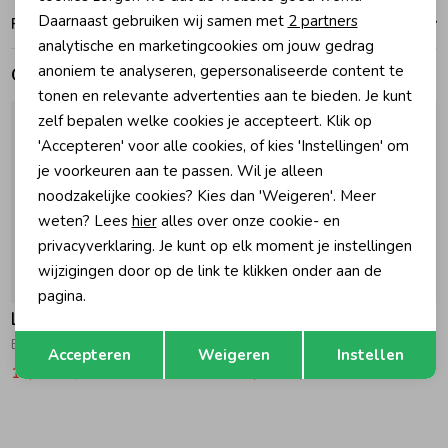
Analytische cookies
Daarnaast gebruiken wij samen met
2 partners
Ruilen en retouren
Marketing cookies
Zomeraccessoires
analytische en marketingcookies om jouw gedrag
anoniem te analyseren, gepersonaliseerde content te
Gerelateerde producten
tonen en relevante advertenties aan te bieden. Je kunt
Kledingaccessoires
zelf bepalen welke cookies je accepteert. Klik op
'Accepteren' voor alle cookies, of kies 'Instellingen' om
je voorkeuren aan te passen. Wil je alleen
Beenmode
noodzakelijke cookies? Kies dan 'Weigeren'. Meer
weten? Lees
hier
alles over onze cookie- en
Winteraccessoires
privacyverklaring. Je kunt op elk moment je instellingen
wijzigingen door op de link te klikken onder aan de
-50% korting
-50% korting
pagina.
Like Flo
Like Flo
Opslaan
Terug
Elise T-shirt 050 Kit
Fleur Broek 186 Denim AOP
Accepteren
Weigeren
Instellen
14,99
29,99
29,99
59,99