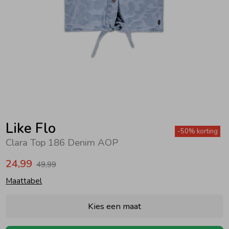
Zwemkleding
Zwemkleding
Cadeaubonnen
Winterjassen
Zwemvesten & Zwembandjes
Winterjassen
Jassen
Jassen
Haaraccessoires
Zomerjassen
Zomerjassen
Vesten
Vesten
Kledingaccessoires
Overhemden
Overhemden
Babyaccessoires
Like Flo
-50% korting
Clara Top 186 Denim AOP
Colberts & Gilets
Jurken
Verzorgingsproducten
24,99
49,99
Maattabel
Boxpakjes
Rokken & Skorts
Beenmode
Kies een maat
Rompers
Jumpsuits
Winteraccessoires