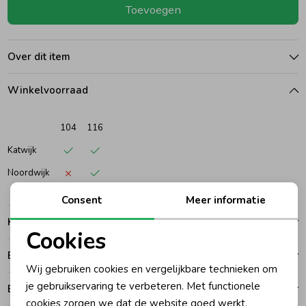
Toevoegen
Ondergoed
Blouses
Over dit item
Regenkleding &-laarzen
Blazers & Gilets
Winkelvoorraad
Zomeraccessoires
Leggings
104
116
Katwijk
Kledingaccessoires
Boxpakjes
Noordwijk
Consent
Meer informatie
Beenmode
Rompers
Kenmerken
Cookies
Ondergoed
Noodzakelijke cookies
Betalen
Wij gebruiken cookies en vergelijkbare technieken om
Personalisatie cookies
je gebruikservaring te verbeteren. Met functionele
Bezorgen of ophalen
Regenkleding &-laarzen
cookies zorgen we dat de website goed werkt.