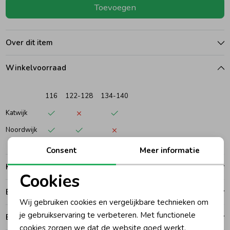
Toevoegen
Ondergoed
Blouses
Over dit item
Regenkleding &-laarzen
Blazers & Gilets
Winkelvoorraad
Zomeraccessoires
Leggings
116
122-128
134-140
Katwijk
Kledingaccessoires
Boxpakjes
Noordwijk
Consent
Meer informatie
Beenmode
Rompers
Kenmerken
Cookies
Ondergoed
Noodzakelijke cookies
Betalen
Wij gebruiken cookies en vergelijkbare technieken om
Personalisatie cookies
je gebruikservaring te verbeteren. Met functionele
Bezorgen of ophalen
Regenkleding &-laarzen
cookies zorgen we dat de website goed werkt.