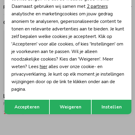
Analytische cookies
Daarnaast gebruiken wij samen met
2 partners
Ruilen en retouren
Marketing cookies
Zomeraccessoires
analytische en marketingcookies om jouw gedrag
anoniem te analyseren, gepersonaliseerde content te
Gerelateerde producten
tonen en relevante advertenties aan te bieden. Je kunt
Kledingaccessoires
zelf bepalen welke cookies je accepteert. Klik op
'Accepteren' voor alle cookies, of kies 'Instellingen' om
je voorkeuren aan te passen. Wil je alleen
Beenmode
noodzakelijke cookies? Kies dan 'Weigeren'. Meer
weten? Lees
hier
alles over onze cookie- en
Winteraccessoires
privacyverklaring. Je kunt op elk moment je instellingen
wijzigingen door op de link te klikken onder aan de
-50% korting
pagina.
Like Flo
Opslaan
Terug
Floor Flared Broek 431 Sunray
Accepteren
Weigeren
Instellen
19,99
39,99