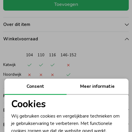
Toevoegen
Ondergoed
Blouses
Over dit item
Regenkleding &-laarzen
Blazers & Gilets
Winkelvoorraad
Zomeraccessoires
Leggings
104
110
116
146-152
Katwijk
Kledingaccessoires
Boxpakjes
Noordwijk
Consent
Meer informatie
Beenmode
Rompers
Kenmerken
Cookies
Ondergoed
Noodzakelijke cookies
Betalen
Wij gebruiken cookies en vergelijkbare technieken om
Personalisatie cookies
je gebruikservaring te verbeteren. Met functionele
Bezorgen of ophalen
Regenkleding &-laarzen
cookies zorgen we dat de website goed werkt.