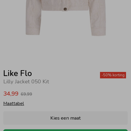
Zwemkleding
Zwemkleding
Cadeaubonnen
Winterjassen
Zwemvesten & Zwembandjes
Winterjassen
Jassen
Jassen
Haaraccessoires
Zomerjassen
Zomerjassen
Vesten
Vesten
Kledingaccessoires
Overhemden
Overhemden
Babyaccessoires
Like Flo
-50% korting
Lilly Jacket 050 Kit
Colberts & Gilets
Jurken
Verzorgingsproducten
34,99
69,99
Maattabel
Boxpakjes
Rokken & Skorts
Beenmode
Kies een maat
Rompers
Jumpsuits
Winteraccessoires