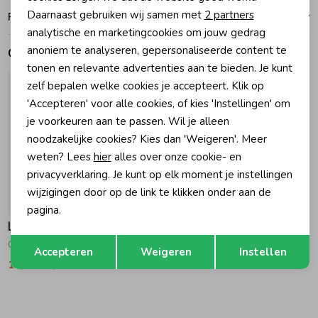
Analytische cookies
Daarnaast gebruiken wij samen met
2 partners
Ruilen en retouren
Marketing cookies
Zomeraccessoires
analytische en marketingcookies om jouw gedrag
anoniem te analyseren, gepersonaliseerde content te
Gerelateerde producten
tonen en relevante advertenties aan te bieden. Je kunt
Kledingaccessoires
zelf bepalen welke cookies je accepteert. Klik op
'Accepteren' voor alle cookies, of kies 'Instellingen' om
je voorkeuren aan te passen. Wil je alleen
Beenmode
noodzakelijke cookies? Kies dan 'Weigeren'. Meer
weten? Lees
hier
alles over onze cookie- en
Winteraccessoires
privacyverklaring. Je kunt op elk moment je instellingen
wijzigingen door op de link te klikken onder aan de
-50% korting
pagina.
Like Flo
Opslaan
Terug
Cisse Top 181 lt denim
Accepteren
Weigeren
Instellen
19,99
39,99