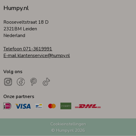
Humpy.nl
Zomeraccessoires
Rooseveltstraat 18 D
2321BM Leiden
Kledingaccessoires
Nederland
Telefoon 071-3619991
Beenmode
E-mail klantenservice@humpy.nl
Volg ons
Winteraccessoires
Onze partners
Cookieinstellingen
© Humpy.nl 2026