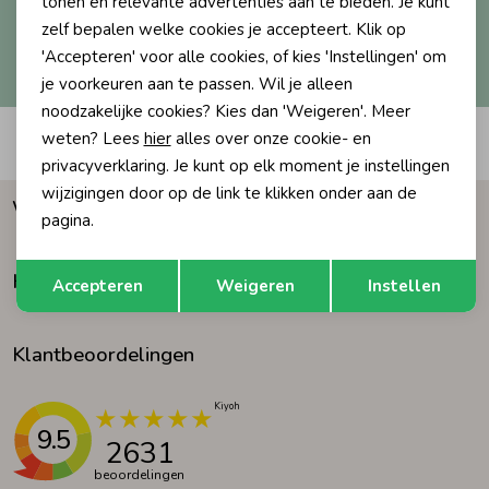
tonen en relevante advertenties aan te bieden. Je kunt
zelf bepalen welke cookies je accepteert. Klik op
Ondergoed
Blouses
Hoe we met je data omgaan? Bekijk dit in onze
'Accepteren' voor alle cookies, of kies 'Instellingen' om
privacyverklaring.
je voorkeuren aan te passen. Wil je alleen
noodzakelijke cookies? Kies dan 'Weigeren'. Meer
Regenkleding &-laarzen
Blazers & Gilets
weten? Lees
hier
alles over onze cookie- en
Automatisch sparen voor korting
privacyverklaring. Je kunt op elk moment je instellingen
Zomeraccessoires
Leggings
wijzigingen door op de link te klikken onder aan de
Waarom Humpy?
pagina.
Kledingaccessoires
Boxpakjes
Opslaan
Terug
Klantenservice
Accepteren
Weigeren
Instellen
Beenmode
Rompers
Klantbeoordelingen
Ondergoed
9.5
2631
Regenkleding &-laarzen
beoordelingen