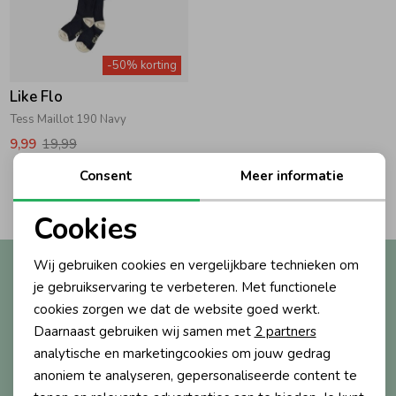
Zwemkleding
Zwemkleding
Cadeaubonnen
Winterjassen
Zwemvesten & Zwembandjes
Winterjassen
-50% korting
Jassen
Jassen
Haaraccessoires
Zomerjassen
Zomerjassen
Like Flo
Tess Maillot 190 Navy
Vesten
Vesten
Kledingaccessoires
9,99
19,99
Consent
Meer informatie
2
Filters
Overhemden
Overhemden
Babyaccessoires
Cookies
Noodzakelijke cookies
Colberts & Gilets
Jurken
Verzorgingsproducten
Wij gebruiken cookies en vergelijkbare technieken om
Altijd als eerste op de hoogte?
Personalisatie cookies
je gebruikservaring te verbeteren. Met functionele
Ontvang nieuwe collecties, exclusieve acties én direct
cookies zorgen we dat de website goed werkt.
10% korting* op je eerste bestelling.
Boxpakjes
Rokken & Skorts
Beenmode
Analytische cookies
Daarnaast gebruiken wij samen met
2 partners
Marketing cookies
analytische en marketingcookies om jouw gedrag
Rompers
Jumpsuits
Winteraccessoires
anoniem te analyseren, gepersonaliseerde content te
Aanmelden