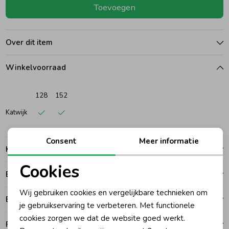
Toevoegen
Ondergoed
Blouses
Over dit item
Regenkleding &-laarzen
Blazers & Gilets
Winkelvoorraad
Zomeraccessoires
Leggings
128
152
Katwijk
Kledingaccessoires
Boxpakjes
Consent
Meer informatie
Kenmerken
Beenmode
Rompers
Cookies
Betalen
Noodzakelijke cookies
Ondergoed
Wij gebruiken cookies en vergelijkbare technieken om
Bezorgen of ophalen
Personalisatie cookies
je gebruikservaring te verbeteren. Met functionele
cookies zorgen we dat de website goed werkt.
Regenkleding &-laarzen
Analytische cookies
Ruilen en retouren