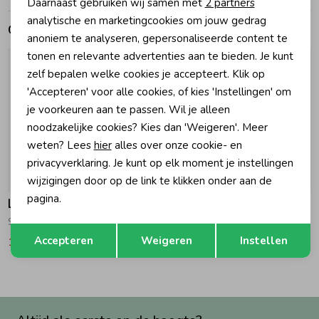
Daarnaast gebruiken wij samen met
2 partners
Marketing cookies
analytische en marketingcookies om jouw gedrag
Gerelateerde producten
Zomeraccessoires
anoniem te analyseren, gepersonaliseerde content te
tonen en relevante advertenties aan te bieden. Je kunt
zelf bepalen welke cookies je accepteert. Klik op
Kledingaccessoires
'Accepteren' voor alle cookies, of kies 'Instellingen' om
je voorkeuren aan te passen. Wil je alleen
Beenmode
noodzakelijke cookies? Kies dan 'Weigeren'. Meer
weten? Lees
hier
alles over onze cookie- en
privacyverklaring. Je kunt op elk moment je instellingen
Winteraccessoires
-50% korting
-50% korting
wijzigingen door op de link te klikken onder aan de
pagina.
Looxs 10Sixteen
Looxs 10Sixteen
Singlet 312 Grass
Flared broek met streep 799 Beach Stripe
Opslaan
Terug
Accepteren
Weigeren
Instellen
16,47
32,95
22,47
44,95