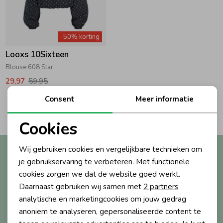
Zwemkleding
Zwemkleding
Cadeaubonnen
Winterjassen
Zwemvesten & Zwembandjes
Winterjassen
-50% korting
Jassen
Jassen
Haaraccessoires
Zomerjassen
Zomerjassen
Looxs 10Sixteen
Blouse 608 Star
Vesten
Vesten
Kledingaccessoires
29,97
59,95
Consent
Meer informatie
2
Filters
Overhemden
Overhemden
Babyaccessoires
Cookies
Noodzakelijke cookies
Colberts & Gilets
Jurken
Verzorgingsproducten
Wij gebruiken cookies en vergelijkbare technieken om
Altijd als eerste op de hoogte?
Personalisatie cookies
je gebruikservaring te verbeteren. Met functionele
Ontvang nieuwe collecties, exclusieve acties én direct
cookies zorgen we dat de website goed werkt.
10% korting* op je eerste bestelling.
Boxpakjes
Rokken & Skorts
Beenmode
Analytische cookies
Daarnaast gebruiken wij samen met
2 partners
Marketing cookies
analytische en marketingcookies om jouw gedrag
Rompers
Jumpsuits
Winteraccessoires
anoniem te analyseren, gepersonaliseerde content te
Aanmelden