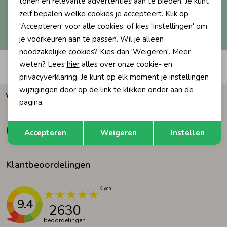
tonen en relevante advertenties aan te bieden. Je kunt
zelf bepalen welke cookies je accepteert. Klik op
Ondergoed
Blouses
Hoe we met je data omgaan? Bekijk dit in onze
'Accepteren' voor alle cookies, of kies 'Instellingen' om
privacyverklaring.
je voorkeuren aan te passen. Wil je alleen
noodzakelijke cookies? Kies dan 'Weigeren'. Meer
Regenkleding &-laarzen
Blazers & Gilets
weten? Lees
hier
alles over onze cookie- en
Automatisch sparen voor korting
privacyverklaring. Je kunt op elk moment je instellingen
Zomeraccessoires
Leggings
wijzigingen door op de link te klikken onder aan de
Waarom Humpy?
pagina.
Kledingaccessoires
Boxpakjes
Opslaan
Terug
Klantenservice
Accepteren
Weigeren
Instellen
Beenmode
Rompers
Klantbeoordelingen
Ondergoed
9.4
2630
Regenkleding &-laarzen
beoordelingen