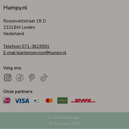
Humpy.nl
Zomeraccessoires
Rooseveltstraat 18 D
2321BM Leiden
Kledingaccessoires
Nederland
Telefoon 071-3619991
Beenmode
E-mail klantenservice@humpy.nl
Volg ons
Winteraccessoires
Onze partners
Cookieinstellingen
© Humpy.nl 2026