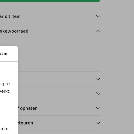
r dit item
nkelvoorraad
164
atie
wijk
nmerken
ng te
erkt.
talen
zorgen of ophalen
len en retouren
an te