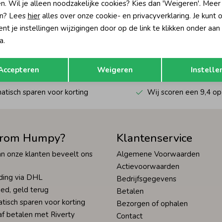
n. Wil je alleen noodzakelijke cookies? Kies dan 'Weigeren'. Meer
n? Lees
hier
alles over onze cookie- en privacyverklaring. Je kunt 
?
t je instellingen wijzigingen door op de link te klikken onder aan
a.
én direct 10% korting* op je
Hoe we met je data omgaan? Bek
Opslaan
Terug
Accepteren
Weigeren
Instelle
tisch sparen voor korting
Wij scoren een 9,4 op
rom Humpy?
Klantenservice
n onze klanten beveelt ons
Algemene Voorwaarden
Actievoorwaarden
ding via DHL
Bedrijfsgegevens
ed, geld terug
Betalen
tisch sparen voor korting
Bezorgen of ophalen
af betalen met Riverty
Contact