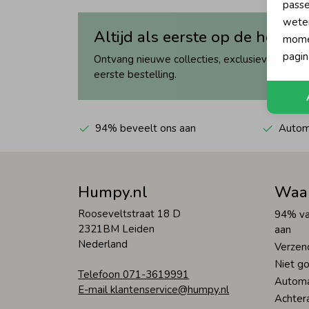
passe
wete
Altijd als eerste op de hoogte
momen
pagin
Ontvang nieuwe collecties, exclusieve acties 
eerste bestelling.
94% beveelt ons aan
Automa
Humpy.nl
Waa
Rooseveltstraat 18 D
94% va
2321BM Leiden
aan
Nederland
Verzen
Niet go
Telefoon 071-3619991
Automa
E-mail klantenservice@humpy.nl
Achter