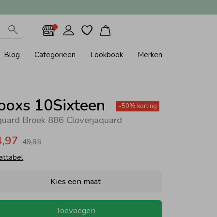
Blog
Categorieën
Lookbook
Merken
ooxs 10Sixteen
-50% korting
quard Broek 886 Cloverjaquard
4,97
49,95
attabel
Kies een maat
Toevoegen