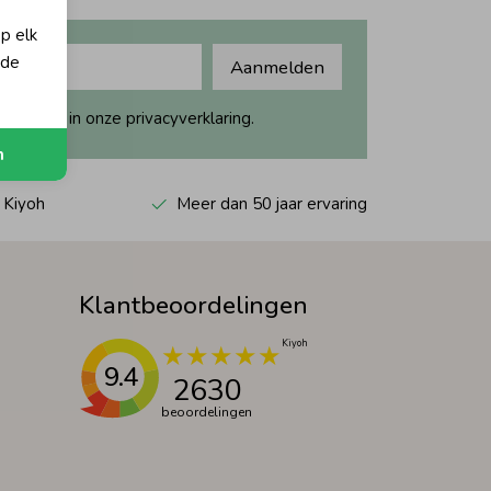
op elk
 de
Aanmelden
ijk dit in onze privacyverklaring.
n
 Kiyoh
Meer dan 50 jaar ervaring
Klantbeoordelingen
9.4
2630
beoordelingen