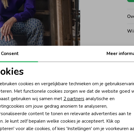
Ove
Wi
Consent
Meer inform
Kat
okies
oodzakelijke cookies
Personalisatie cookies
Ke
ebruiken cookies en vergelijkbare technieken om je gebruikservari
teren. Met functionele cookies zorgen we dat de website goed w
nalytische cookies
Marketing cookies
Be
aast gebruiken wij samen met
2 partners
analytische en
tingcookies om jouw gedrag anoniem te analyseren,
Be
sonaliseerde content te tonen en relevante advertenties aan te
n. Je kunt zelf bepalen welke cookies je accepteert. Klik op
Rui
pteren' voor alle cookies, of kies 'Instellingen' om je voorkeuren a