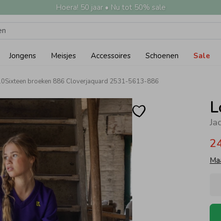
Hoera! 50 jaar • Nu tot 50% sale
Jongens
Meisjes
Accessoires
Schoenen
Sale
10Sixteen broeken 886 Cloverjaquard 2531-5613-886
L
Ja
2
Ma