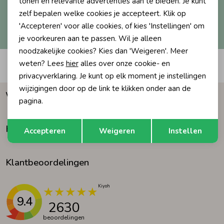
tonen en relevante advertenties aan te bieden. Je kunt
zelf bepalen welke cookies je accepteert. Klik op
Ondergoed
Blouses
Hoe we met je data omgaan? Bekijk dit in onze
'Accepteren' voor alle cookies, of kies 'Instellingen' om
privacyverklaring.
je voorkeuren aan te passen. Wil je alleen
noodzakelijke cookies? Kies dan 'Weigeren'. Meer
Regenkleding &-laarzen
Blazers & Gilets
weten? Lees
hier
alles over onze cookie- en
Automatisch sparen voor korting
privacyverklaring. Je kunt op elk moment je instellingen
Zomeraccessoires
Leggings
wijzigingen door op de link te klikken onder aan de
Waarom Humpy?
pagina.
Kledingaccessoires
Boxpakjes
Opslaan
Terug
Klantenservice
Accepteren
Weigeren
Instellen
Beenmode
Rompers
Klantbeoordelingen
Ondergoed
9.4
2630
Regenkleding &-laarzen
beoordelingen