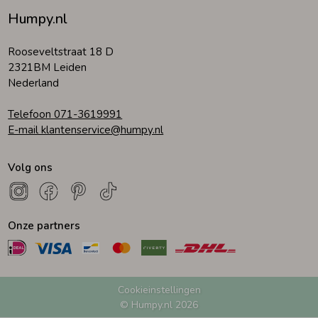
Humpy.nl
Zomeraccessoires
Rooseveltstraat 18 D
2321BM Leiden
Kledingaccessoires
Nederland
Telefoon 071-3619991
Beenmode
E-mail klantenservice@humpy.nl
Volg ons
Winteraccessoires
Onze partners
Cookieinstellingen
© Humpy.nl 2026