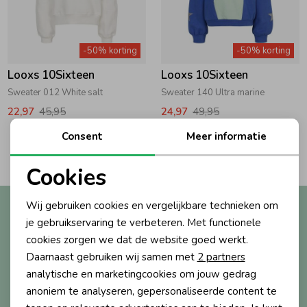
Zwemkleding
Zwemkleding
Cadeaubonnen
Winterjassen
Zwemvesten & Zwembandjes
Winterjassen
-50% korting
-50% korting
Jassen
Jassen
Haaraccessoires
Zomerjassen
Zomerjassen
Looxs 10Sixteen
Looxs 10Sixteen
Sweater 012 White salt
Sweater 140 Ultra marine
Vesten
Vesten
Kledingaccessoires
22,97
45,95
24,97
49,95
Consent
Meer informatie
2
Filters
Overhemden
Overhemden
Babyaccessoires
Cookies
Noodzakelijke cookies
Colberts & Gilets
Jurken
Verzorgingsproducten
Wij gebruiken cookies en vergelijkbare technieken om
Altijd als eerste op de hoogte?
Personalisatie cookies
je gebruikservaring te verbeteren. Met functionele
Ontvang nieuwe collecties, exclusieve acties én direct
cookies zorgen we dat de website goed werkt.
10% korting* op je eerste bestelling.
Boxpakjes
Rokken & Skorts
Beenmode
Analytische cookies
Daarnaast gebruiken wij samen met
2 partners
Marketing cookies
analytische en marketingcookies om jouw gedrag
Rompers
Jumpsuits
Winteraccessoires
anoniem te analyseren, gepersonaliseerde content te
Aanmelden