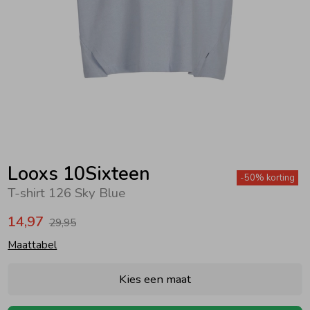
Zwemkleding
Zwemkleding
Cadeaubonnen
Winterjassen
Zwemvesten & Zwembandjes
Winterjassen
Jassen
Jassen
Haaraccessoires
Zomerjassen
Zomerjassen
Vesten
Vesten
Kledingaccessoires
Overhemden
Overhemden
Babyaccessoires
Looxs 10Sixteen
-50% korting
T-shirt 126 Sky Blue
Colberts & Gilets
Jurken
Verzorgingsproducten
14,97
29,95
Maattabel
Boxpakjes
Rokken & Skorts
Beenmode
Kies een maat
Rompers
Jumpsuits
Winteraccessoires