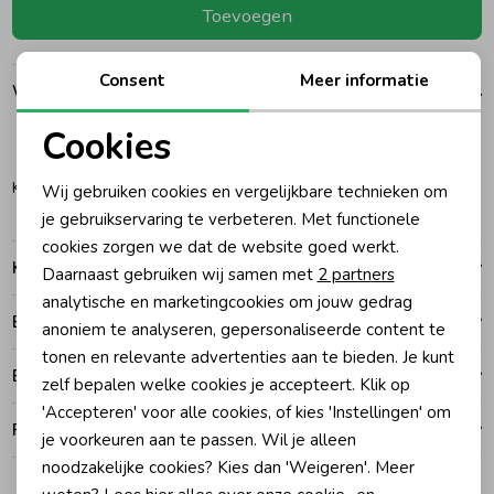
Toevoegen
Ondergoed
Blouses
Consent
Meer informatie
Winkelvoorraad
Regenkleding &-laarzen
Blazers & Gilets
Cookies
122-128
Noodzakelijke cookies
Zomeraccessoires
Leggings
Katwijk
Wij gebruiken cookies en vergelijkbare technieken om
Personalisatie cookies
je gebruikservaring te verbeteren. Met functionele
cookies zorgen we dat de website goed werkt.
Analytische cookies
Kledingaccessoires
Boxpakjes
Kenmerken
Daarnaast gebruiken wij samen met
2 partners
Marketing cookies
analytische en marketingcookies om jouw gedrag
Betalen
Beenmode
Rompers
anoniem te analyseren, gepersonaliseerde content te
tonen en relevante advertenties aan te bieden. Je kunt
Bezorgen of ophalen
zelf bepalen welke cookies je accepteert. Klik op
Ondergoed
'Accepteren' voor alle cookies, of kies 'Instellingen' om
Ruilen en retouren
je voorkeuren aan te passen. Wil je alleen
noodzakelijke cookies? Kies dan 'Weigeren'. Meer
Regenkleding &-laarzen