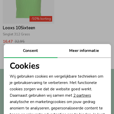
Zwemkleding
Zwemkleding
Cadeaubonnen
Winterjassen
Zwemvesten & Zwembandjes
Winterjassen
-50% korting
Jassen
Jassen
Haaraccessoires
Zomerjassen
Zomerjassen
Looxs 10Sixteen
Singlet 312 Grass
Vesten
Vesten
Kledingaccessoires
16,47
32,95
Consent
Meer informatie
2
Filters
Overhemden
Overhemden
Babyaccessoires
Cookies
Noodzakelijke cookies
Colberts & Gilets
Jurken
Verzorgingsproducten
Wij gebruiken cookies en vergelijkbare technieken om
Altijd als eerste op de hoogte?
Personalisatie cookies
je gebruikservaring te verbeteren. Met functionele
Ontvang nieuwe collecties, exclusieve acties én direct
cookies zorgen we dat de website goed werkt.
10% korting* op je eerste bestelling.
Boxpakjes
Rokken & Skorts
Beenmode
Analytische cookies
Daarnaast gebruiken wij samen met
2 partners
Marketing cookies
analytische en marketingcookies om jouw gedrag
Rompers
Jumpsuits
Winteraccessoires
anoniem te analyseren, gepersonaliseerde content te
Aanmelden