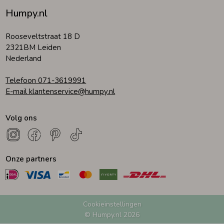
Humpy.nl
Zomeraccessoires
Rooseveltstraat 18 D
2321BM Leiden
Kledingaccessoires
Nederland
Telefoon 071-3619991
Beenmode
E-mail klantenservice@humpy.nl
Volg ons
Winteraccessoires
Onze partners
Cookieinstellingen
© Humpy.nl 2026