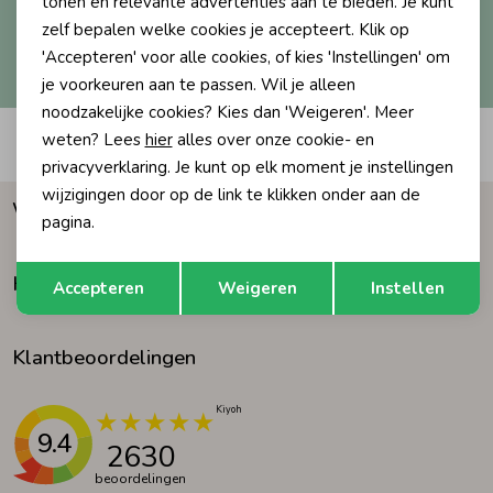
tonen en relevante advertenties aan te bieden. Je kunt
zelf bepalen welke cookies je accepteert. Klik op
Ondergoed
Blouses
Hoe we met je data omgaan? Bekijk dit in onze
'Accepteren' voor alle cookies, of kies 'Instellingen' om
privacyverklaring.
je voorkeuren aan te passen. Wil je alleen
noodzakelijke cookies? Kies dan 'Weigeren'. Meer
Regenkleding &-laarzen
Blazers & Gilets
weten? Lees
hier
alles over onze cookie- en
Automatisch sparen voor korting
privacyverklaring. Je kunt op elk moment je instellingen
Zomeraccessoires
Leggings
wijzigingen door op de link te klikken onder aan de
Waarom Humpy?
pagina.
Kledingaccessoires
Boxpakjes
Opslaan
Terug
Klantenservice
Accepteren
Weigeren
Instellen
Beenmode
Rompers
Klantbeoordelingen
Ondergoed
9.4
2630
Regenkleding &-laarzen
beoordelingen