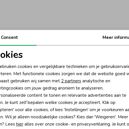
Consent
Meer inform
okies
oodzakelijke cookies
Personalisatie cookies
ebruiken cookies en vergelijkbare technieken om je gebruikservari
teren. Met functionele cookies zorgen we dat de website goed w
nalytische cookies
Marketing cookies
aast gebruiken wij samen met
2 partners
analytische en
tingcookies om jouw gedrag anoniem te analyseren,
sonaliseerde content te tonen en relevante advertenties aan te
n. Je kunt zelf bepalen welke cookies je accepteert. Klik op
pteren' voor alle cookies, of kies 'Instellingen' om je voorkeuren a
?
n. Wil je alleen noodzakelijke cookies? Kies dan 'Weigeren'. Meer
n? Lees
hier
alles over onze cookie- en privacyverklaring. Je kunt 
én direct 10% korting* op je