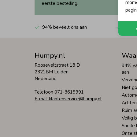
momen
eerste bestelling.
pagin
94% beveelt ons aan
Automa
Humpy.nl
Waa
Rooseveltstraat 18 D
94% va
2321BM Leiden
aan
Nederland
Verzen
Niet go
Telefoon 071-3619991
Automa
E-mail klantenservice@humpy.nl
Achter
Ruim a
Veilig 
Snelle 
Onze s