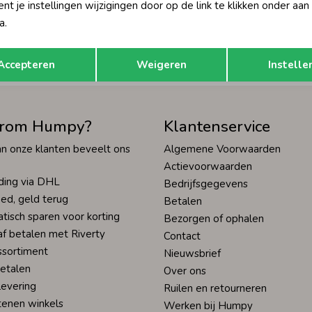
t je instellingen wijzigingen door op de link te klikken onder aan
Hoe we met je data omgaan? Bek
a.
Opslaan
Terug
tisch sparen voor korting
Wij scoren een 9,4 op
Accepteren
Weigeren
Instelle
rom Humpy?
Klantenservice
n onze klanten beveelt ons
Algemene Voorwaarden
Actievoorwaarden
ding via DHL
Bedrijfsgegevens
ed, geld terug
Betalen
tisch sparen voor korting
Bezorgen of ophalen
af betalen met Riverty
Contact
ssortiment
Nieuwsbrief
betalen
Over ons
levering
Ruilen en retourneren
tenen winkels
Werken bij Humpy