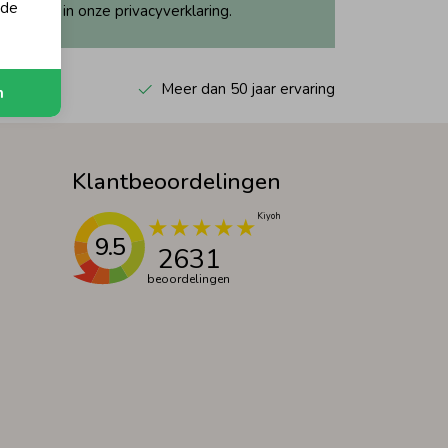
 de
ijk dit in onze privacyverklaring.
 Kiyoh
Meer dan 50 jaar ervaring
n
Klantbeoordelingen
9.5
2631
beoordelingen