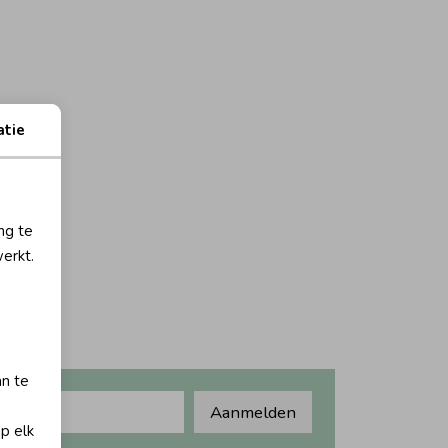
atie
ng te
erkt.
an te
Aanmelden
op elk