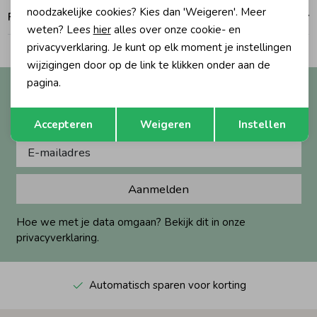
noodzakelijke cookies? Kies dan 'Weigeren'. Meer
Ruilen en retouren
weten? Lees
hier
alles over onze cookie- en
Zomeraccessoires
privacyverklaring. Je kunt op elk moment je instellingen
wijzigingen door op de link te klikken onder aan de
Kledingaccessoires
pagina.
Altijd als eerste op de hoogte?
Ontvang nieuwe collecties, exclusieve acties én direct
Opslaan
Terug
Beenmode
Accepteren
Weigeren
Instellen
10% korting* op je eerste bestelling.
Winteraccessoires
Aanmelden
Hoe we met je data omgaan? Bekijk dit in onze
privacyverklaring.
Automatisch sparen voor korting