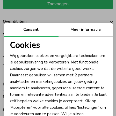
Toevoegen
Ondergoed
Blouses
Over dit item
Regenkleding &-laarzen
Blazers & Gilets
Consent
Meer informatie
Winkelvoorraad
Cookies
Zomeraccessoires
Leggings
116
122
Noodzakelijke cookies
Wij gebruiken cookies en vergelijkbare technieken om
Katwijk
Personalisatie cookies
Kledingaccessoires
Boxpakjes
je gebruikservaring te verbeteren. Met functionele
Noordwijk
cookies zorgen we dat de website goed werkt.
Analytische cookies
Daarnaast gebruiken wij samen met
2 partners
Beenmode
Rompers
Marketing cookies
analytische en marketingcookies om jouw gedrag
Kenmerken
anoniem te analyseren, gepersonaliseerde content te
Ondergoed
tonen en relevante advertenties aan te bieden. Je kunt
Betalen
zelf bepalen welke cookies je accepteert. Klik op
'Accepteren' voor alle cookies, of kies 'Instellingen' om
Bezorgen of ophalen
Regenkleding &-laarzen
je voorkeuren aan te passen. Wil je alleen