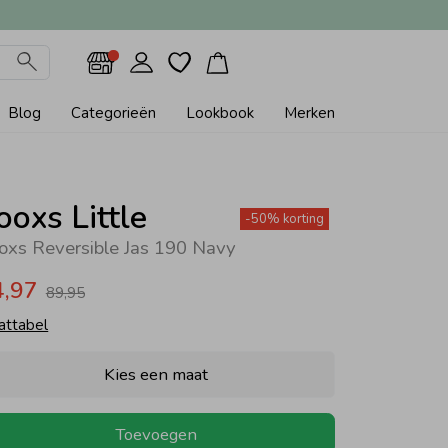
Blog
Categorieën
Lookbook
Merken
ooxs Little
-50% korting
oxs Reversible Jas 190 Navy
4,97
89,95
attabel
Kies een maat
Toevoegen