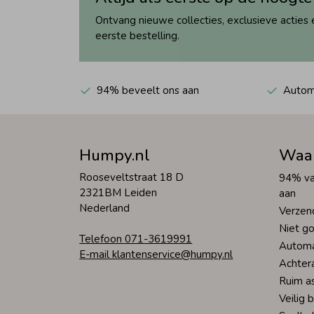
Ontvang nieuwe collecties, exclusieve acties 
eerste bestelling.
94% beveelt ons aan
Automa
Humpy.nl
Waa
Rooseveltstraat 18 D
94% va
2321BM Leiden
aan
Nederland
Verzen
Niet go
Telefoon 071-3619991
Automa
E-mail klantenservice@humpy.nl
Achter
Ruim a
Veilig 