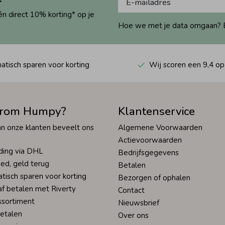
én direct 10% korting* op je
Hoe we met je data omgaan? Bek
tisch sparen voor korting
Wij scoren een 9,4 op
rom Humpy?
Klantenservice
n onze klanten beveelt ons
Algemene Voorwaarden
Actievoorwaarden
ding via DHL
Bedrijfsgegevens
ed, geld terug
Betalen
tisch sparen voor korting
Bezorgen of ophalen
af betalen met Riverty
Contact
ssortiment
Nieuwsbrief
betalen
Over ons