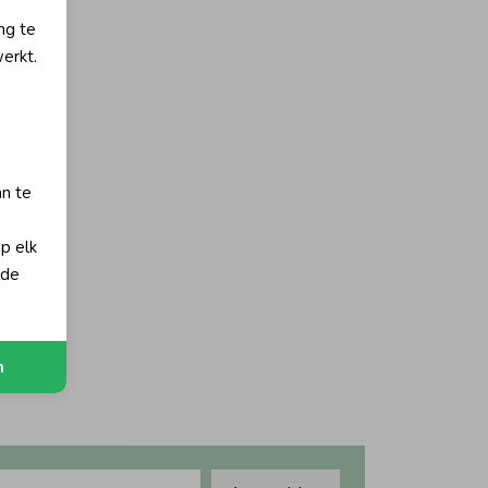
ng te
erkt.
an te
op elk
Nieuw
 de
n