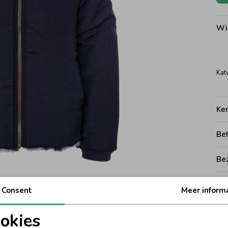
Wi
Kat
Ke
Be
Be
Rui
Consent
Meer inform
okies