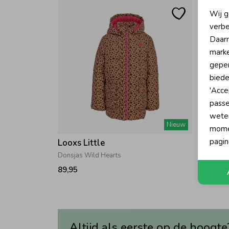
N
Wij g
verbe
A
Daarn
marke
geper
biede
'Acce
passe
wete
Nieuw
momen
pagin
Looxs Little
Looxs 
Donsjas Wild Hearts
Parka wi
89,95
89,95
Altijd als eerste op de hoogte