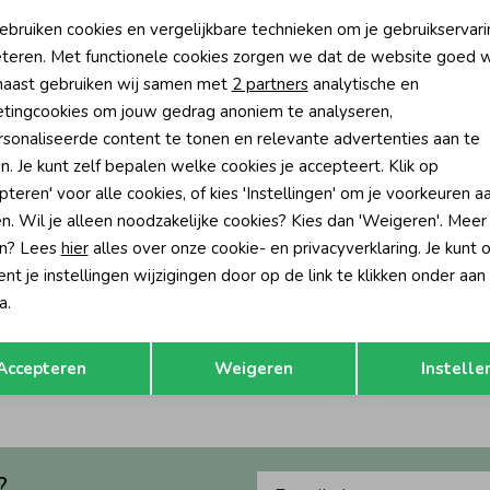
oodzakelijke cookies
Personalisatie cookies
ebruiken cookies en vergelijkbare technieken om je gebruikservari
teren. Met functionele cookies zorgen we dat de website goed w
nalytische cookies
Marketing cookies
aast gebruiken wij samen met
2 partners
analytische en
tingcookies om jouw gedrag anoniem te analyseren,
sonaliseerde content te tonen en relevante advertenties aan te
n. Je kunt zelf bepalen welke cookies je accepteert. Klik op
pteren' voor alle cookies, of kies 'Instellingen' om je voorkeuren a
n. Wil je alleen noodzakelijke cookies? Kies dan 'Weigeren'. Meer
n? Lees
hier
alles over onze cookie- en privacyverklaring. Je kunt 
Nieuw
t je instellingen wijzigingen door op de link te klikken onder aan
a.
Little
Looxs Little
nterjas Lollypop
Parka winterjas Love
Opslaan
Terug
89,95
Accepteren
Weigeren
Instelle
?