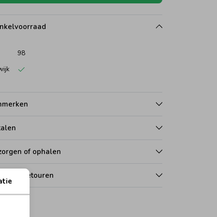
nkelvoorraad
98
wijk
nmerken
talen
zorgen of ophalen
len en retouren
atie