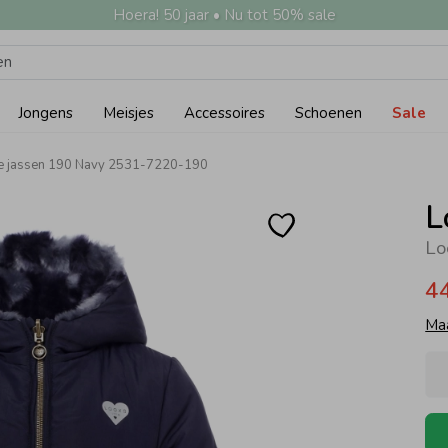
Hoera! 50 jaar • Nu tot 50% sale
Jongens
Meisjes
Accessoires
Schoenen
Sale
tle jassen 190 Navy 2531-7220-190
L
Lo
4
Ma