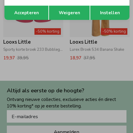
Opslaan
Terug
Accepteren
Weigeren
Instellen
-50% korting
-50% korting
Looxs Little
Looxs Little
Sporty korte broek 233 Bubblegum
Lurex Broek 534 Banana Shake
19,97
39,95
18,97
37,95
Altijd als eerste op de hoogte?
Ontvang nieuwe collecties, exclusieve acties én direct
10% korting* op je eerste bestelling.
Aanmelden