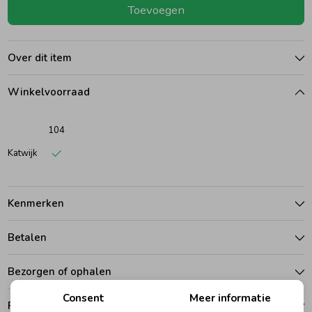
Toevoegen
Ondergoed
Blouses
Over dit item
Regenkleding &-laarzen
Blazers & Gilets
Winkelvoorraad
Zomeraccessoires
Leggings
104
Katwijk
Kledingaccessoires
Boxpakjes
Kenmerken
Beenmode
Rompers
Betalen
Ondergoed
Bezorgen of ophalen
Consent
Meer informatie
Regenkleding &-laarzen
Ruilen en retouren