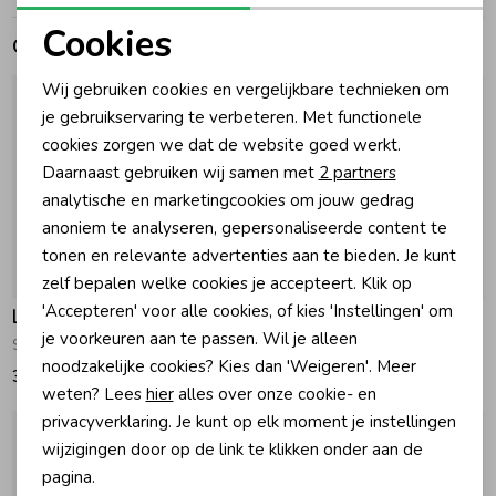
Cookies
Gerelateerde producten
Zomeraccessoires
Noodzakelijke cookies
Wij gebruiken cookies en vergelijkbare technieken om
Personalisatie cookies
je gebruikservaring te verbeteren. Met functionele
Kledingaccessoires
cookies zorgen we dat de website goed werkt.
Analytische cookies
Daarnaast gebruiken wij samen met
2 partners
Beenmode
Marketing cookies
analytische en marketingcookies om jouw gedrag
anoniem te analyseren, gepersonaliseerde content te
tonen en relevante advertenties aan te bieden. Je kunt
Winteraccessoires
Nieuw
Nieuw
zelf bepalen welke cookies je accepteert. Klik op
'Accepteren' voor alle cookies, of kies 'Instellingen' om
Looxs Little
Looxs Little
je voorkeuren aan te passen. Wil je alleen
Sweatbroek Latte
Broek pantalon Night Blue
noodzakelijke cookies? Kies dan 'Weigeren'. Meer
34,95
49,95
weten? Lees
hier
alles over onze cookie- en
privacyverklaring. Je kunt op elk moment je instellingen
wijzigingen door op de link te klikken onder aan de
pagina.